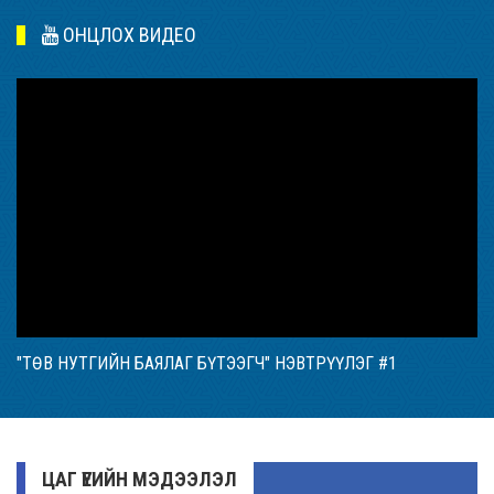
ОНЦЛОХ ВИДЕО
"ТӨВ НУТГИЙН БАЯЛАГ БҮТЭЭГЧ" НЭВТРҮҮЛЭГ #1
ЦАГ ҮЕИЙН МЭДЭЭЛЭЛ