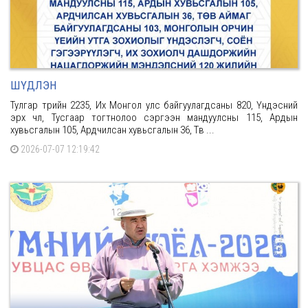
ШҮДЛЭН
Тулгар төрийн 2235, Их Монгол улс байгуулагдсаны 820, Үндэсний
эрх чөлөө, Тусгаар тогтнолоо сэргээн мандуулсны 115, Ардын
хувьсгалын 105, Ардчилсан хувьсгалын 36, Төв ...
2026-07-07 12:19:42