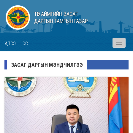
ТӨВ АЙМГИЙН ЗАСАГ
ДАРГЫН ТАМГЫН ГАЗАР
ҮНДСЭН ЦЭС
Toggle
navigati
ЗАСАГ ДАРГЫН МЭНДЧИЛГЭЭ