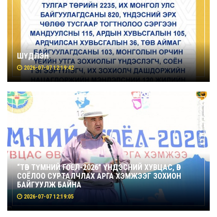
ШҮДЛЭН
2026-07-07 12:19:42
“ТӨВ ТҮМНИЙ ГОЁЛ-2026” ҮНДЭСНИЙ ХУВЦАС, ӨВ
СОЁЛОО СУРТАЛЧЛАХ АРГА ХЭМЖЭЭГ ЗОХИОН
БАЙГУУЛЖ БАЙНА
2026-07-07 12:19:05