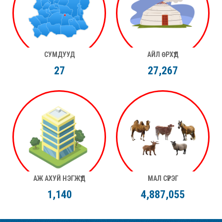
СУМДУУД
АЙЛ ӨРХҮҮД
27
27,267
АЖ АХУЙ НЭГЖҮҮД
МАЛ СҮРЭГ
1,140
4,887,055