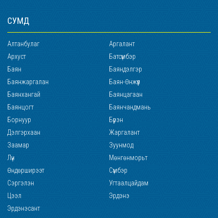
СУМД
Алтанбулаг
Аргалант
Архуст
Батсүмбэр
Баян
Баяндэлгэр
Баянжаргалан
Баян-Өнжүүл
Баянхангай
Баянцагаан
Баянцогт
Баянчандмань
Борнуур
Бүрэн
Дэлгэрхаан
Жаргалант
Заамар
Зуунмод
Лүн
Мөнгөнморьт
Өндөрширээт
Сүмбэр
Сэргэлэн
Угтаалцайдам
Цээл
Эрдэнэ
Эрдэнэсант