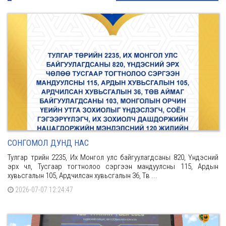
СОНГОМОЛ ДУНД НАС
Тулгар төрийн 2235, Их Монгол улс байгуулагдсаны 820, Үндэсний
эрх чөлөө, Тусгаар тогтнолоо сэргээн мандуулсны 115, Ардын
хувьсгалын 105, Ардчилсан хувьсгалын 36, Төв ...
2026-07-07 12:24:47