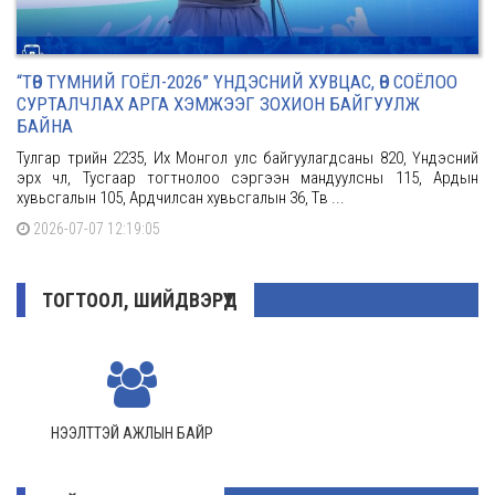
“ТӨВ ТҮМНИЙ ГОЁЛ-2026” ҮНДЭСНИЙ ХУВЦАС, ӨВ СОЁЛОО
СУРТАЛЧЛАХ АРГА ХЭМЖЭЭГ ЗОХИОН БАЙГУУЛЖ
БАЙНА
Тулгар төрийн 2235, Их Монгол улс байгуулагдсаны 820, Үндэсний
эрх чөлөө, Тусгаар тогтнолоо сэргээн мандуулсны 115, Ардын
хувьсгалын 105, Ардчилсан хувьсгалын 36, Төв ...
2026-07-07 12:19:05
ТОГТООЛ, ШИЙДВЭРҮҮД
НЭЭЛТТЭЙ АЖЛЫН БАЙР