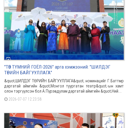
"ТӨВ ТҮМНИЙ ГОЁЛ-2026" арга хэмжээний: "ШИЛДЭГ
ТӨРИЙН БАЙГУУЛЛАГА"
&quot;ШИЛДЭГ ТӨРИЙН БАЙГУУЛЛАГА&quot; номинацийг Г.Баттөмөр
даргатай аймгийн &quot;Монгол туургатан театр&quot;-ын хамт
олон тэргүүлсэн бол А.Пүрэвдулам даргатай аймгийн &quot;Ний...
2026-07-07 12:23:58