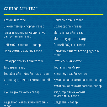
ХЭЛТЭС АГЕНТЛАГ
Архивын хэлтэс
Байгаль орчны газар
Биеийн тамир, спортын газар
Боловсролын газар
Газрын харилцаа, барилга, хот
Мал эмнэлгийн газар
байгуулалтын газар
Монгол туургатан театр
Нийгмийн даатгалын газар
Онцгой байдлын газар
Орон нутгийн өмчийн газар
Санхүүгийн хяналт, дотоод аудитын
газар
Стандарт, хэмжил зүйн хэлтэс
Статистикийн хэлтэс
Татварын газар
Төв аймгийн Музей
Төв аймгийн нийтийн номын сан
Улсын бүртгэлийн хэлтэс
Ус, цаг уур, орчны шинжилгээний
Худалдан авах ажиллагааны газар
төв
Худалдан авах ажиллагааны газар
Хүнс, хөдөө аж ахуйн газар
Хүүхэд, гэр бүлийн хөгжил,
хамгааллын газар
Хөдөлмөр, халамж үйлчилгээний
Цагдаагийн газар
газар