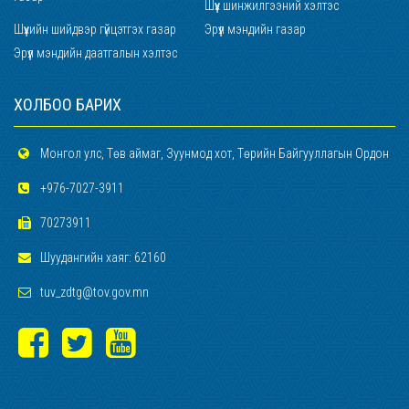
Шүүх шинжилгээний хэлтэс
Шүүхийн шийдвэр гүйцэтгэх газар
Эрүүл мэндийн газар
Эрүүл мэндийн даатгалын хэлтэс
ХОЛБОО БАРИХ
Монгол улс, Төв аймаг, Зуунмод хот, Төрийн Байгууллагын Ордон
+976-7027-3911
70273911
Шуудангийн хаяг: 62160
tuv_zdtg@tov.gov.mn