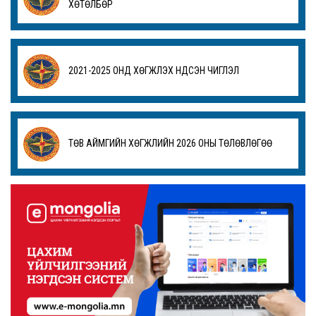
ХӨТӨЛБӨР
2021-2025 ОНД ХӨГЖҮҮЛЭХ ҮНДСЭН ЧИГЛЭЛ
ТӨВ АЙМГИЙН ХӨГЖЛИЙН 2026 ОНЫ ТӨЛӨВЛӨГӨӨ