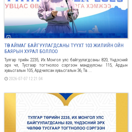
ТӨВ АЙМАГ БАЙГУУЛАГДСАНЫ ТҮҮХТ 103 ЖИЛИЙН ОЙН
БАЯРЫН ХУРАЛ БОЛЛОО
Тулгар төрийн 2235, Их Монгол улс байгуулагдсаны 820, Үндэсний
эрх чөлөө, Тусгаар тогтнолоо сэргээн мандуулсны 115, Ардын
хувьсгалын 105, Ардчилсан хувьсгалын 36, Төв ...
2026-07-07 12:21:04