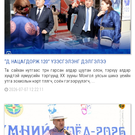
“Д.НАЦАГДОРЖ 120” ҮЗЭСГЭЛЭНГ ДЭЛГЭЛЭЭ
Төв сайхан нутгаас төрөн гарсан алдар цуутан олон, тэрхүү алдар
хүндтэй хүмүүсийн тэргүүнд ХХ зууны Монгол улсын шинэ үеийн
утга зохиолын нэрт төлөөлөгч, соён гэгээрүүлэгч, ...
2026-07-07 12:22:11