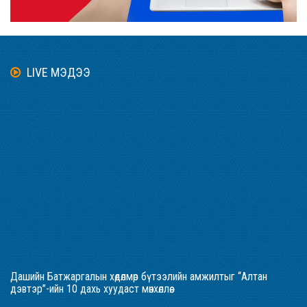
LIVE МЭДЭЭ
Дашийн Батжаргалын хөдөлмөр бүтээлийн амжилтыг “Алтан
дэвтэр”-ийн 10 дахь хуудаст мөнхөллөө.