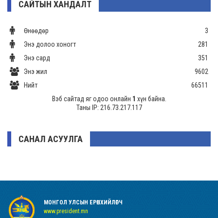
САЙТЫН ХАНДАЛТ
Өнөөдөр
3
Энэ долоо хоногт
281
Энэ сард
351
Энэ жил
9602
Нийт
66511
Вэб сайтад яг одоо онлайн
1
хүн байна.
Таны IP: 216.73.217.117
САНАЛ АСУУЛГА
МОНГОЛ УЛСЫН ЕРӨНХИЙЛӨГЧ
www.president.mn