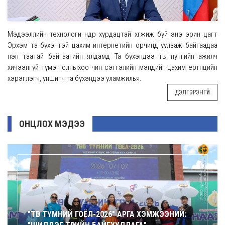
Мэдээллийн технологи өндөр хурдацтай хөгжиж буй энэ эрин цагт
Эрхэм та бүхэнтэй цахим интернетийн орчинд уулзаж байгаадаа
нэн таатай байгаагийн ялдамд Та бүхэндээ төв нутгийн ажилч
хичээнгүй түмэн олныхоо чин сэтгэлийн мэндийг цахим ертөнцийн
хэрэглэгч, уншигч та бүхэндээ уламжилья.
ДЭЛГЭРЭНГҮЙ
ОНЦЛОХ МЭДЭЭ
"ТӨВ ТҮМНИЙ ГОЁЛ-2026" АРГА ХЭМЖЭЭНИЙ: