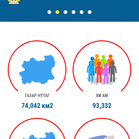
ГАЗАР НУТАГ
ХҮН АМ
74,042
км2
93,332