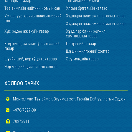
Татварын газар
Төв аймгийн Музей
Төв аймгийн нийтийн номын сан
Улсын бүртгэлийн хэлтэс
Ус, цаг уур, орчны шинжилгээний
Худалдан авах ажиллагааны газар
төв
Худалдан авах ажиллагааны газар
Хүнс, хөдөө аж ахуйн газар
Хүүхэд, гэр бүлийн хөгжил,
хамгааллын газар
Хөдөлмөр, халамж үйлчилгээний
Цагдаагийн газар
газар
Шүүх шинжилгээний хэлтэс
Шүүхийн шийдвэр гүйцэтгэх газар
Эрүүл мэндийн газар
Эрүүл мэндийн даатгалын хэлтэс
ХОЛБОО БАРИХ
Монгол улс, Төв аймаг, Зуунмод хот, Төрийн Байгууллагын Ордон
+976-7027-3911
70273911