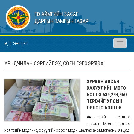
ТӨВ АЙМГИЙН ЗАСАГ
ДАРГЫН ТАМГЫН ГАЗАР
ҮНДСЭН ЦЭС
Toggle
navigati
УРЬДЧИЛАН СЭРГИЙЛЭХ, СОЁН ГЭГЭЭРҮҮЛЭХ
ХУРААН АВСАН
ХАХУУЛИЙН МӨНГӨ
БОЛОХ 639,244,450
ТӨГРӨГИЙГ УЛСЫН
ОРЛОГО БОЛГОВ
Авлигатай тэмцэх
газрын Мөрдөн шалгах
хэлтсийн мөрдөгчид эрүүгийн хэрэг мөрдөн шалгах ажиллагааны явцад