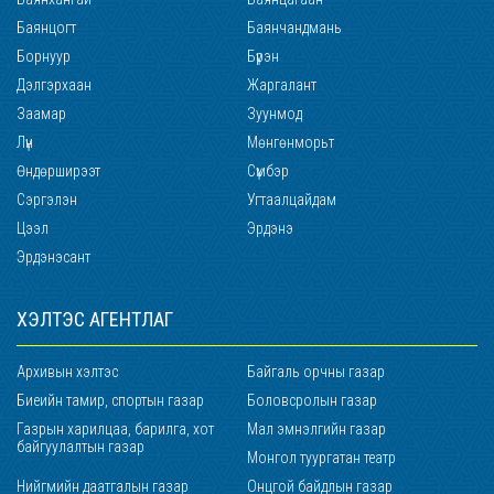
Баянцогт
Баянчандмань
Борнуур
Бүрэн
Дэлгэрхаан
Жаргалант
Заамар
Зуунмод
Лүн
Мөнгөнморьт
Өндөрширээт
Сүмбэр
Сэргэлэн
Угтаалцайдам
Цээл
Эрдэнэ
Эрдэнэсант
ХЭЛТЭС АГЕНТЛАГ
Архивын хэлтэс
Байгаль орчны газар
Биеийн тамир, спортын газар
Боловсролын газар
Газрын харилцаа, барилга, хот
Мал эмнэлгийн газар
байгуулалтын газар
Монгол туургатан театр
Нийгмийн даатгалын газар
Онцгой байдлын газар