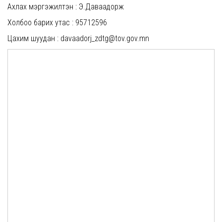
Ахлах мэргэжилтэн : Э.Даваадорж
Холбоо барих утас : 95712596
Цахим шуудан : davaadorj_zdtg@tov.gov.mn