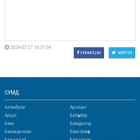
2024-02-27 16:37:04
ХУВААЛЦАХ
ЖИРГЭХ
СУМД
Алтанбулаг
Аргалант
Архуст
Батсүмбэр
Баян
Баяндэлгэр
Баянжаргалан
Баян-Өнжүүл
Баянхангай
Баянцагаан