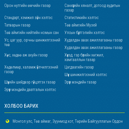
Орон нутгийн өмчийн газар
Санхүүгийн хяналт, дотоод аудитын
газар
Стандарт, хэмжил зүйн хэлтэс
Статистикийн хэлтэс
Татварын газар
Төв аймгийн Музей
Төв аймгийн нийтийн номын сан
Улсын бүртгэлийн хэлтэс
Ус, цаг уур, орчны шинжилгээний
Худалдан авах ажиллагааны газар
төв
Худалдан авах ажиллагааны газар
Хүнс, хөдөө аж ахуйн газар
Хүүхэд, гэр бүлийн хөгжил,
хамгааллын газар
Хөдөлмөр, халамж үйлчилгээний
Цагдаагийн газар
газар
Шүүх шинжилгээний хэлтэс
Шүүхийн шийдвэр гүйцэтгэх газар
Эрүүл мэндийн газар
Эрүүл мэндийн даатгалын хэлтэс
ХОЛБОО БАРИХ
Монгол улс, Төв аймаг, Зуунмод хот, Төрийн Байгууллагын Ордон