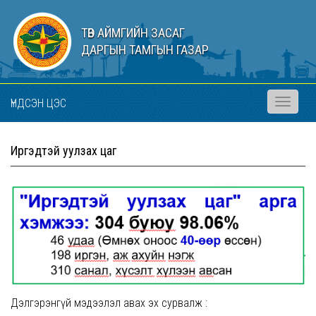
ТӨВ АЙМГИЙН ЗАСАГ
ДАРГЫН ТАМГЫН ГАЗАР
ҮНДСЭН ЦЭС
Toggle
navigati
Иргэдтэй уулзах цаг
Дэлгэрэнгүй мэдээлэл авах эх сурвалж :