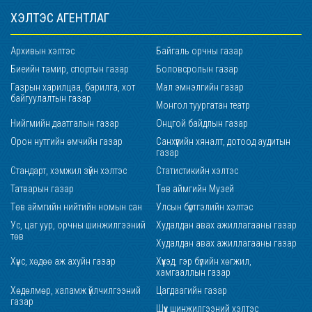
ХЭЛТЭС АГЕНТЛАГ
Архивын хэлтэс
Байгаль орчны газар
Биеийн тамир, спортын газар
Боловсролын газар
Газрын харилцаа, барилга, хот
Мал эмнэлгийн газар
байгуулалтын газар
Монгол туургатан театр
Нийгмийн даатгалын газар
Онцгой байдлын газар
Орон нутгийн өмчийн газар
Санхүүгийн хяналт, дотоод аудитын
газар
Стандарт, хэмжил зүйн хэлтэс
Статистикийн хэлтэс
Татварын газар
Төв аймгийн Музей
Төв аймгийн нийтийн номын сан
Улсын бүртгэлийн хэлтэс
Ус, цаг уур, орчны шинжилгээний
Худалдан авах ажиллагааны газар
төв
Худалдан авах ажиллагааны газар
Хүнс, хөдөө аж ахуйн газар
Хүүхэд, гэр бүлийн хөгжил,
хамгааллын газар
Хөдөлмөр, халамж үйлчилгээний
Цагдаагийн газар
газар
Шүүх шинжилгээний хэлтэс