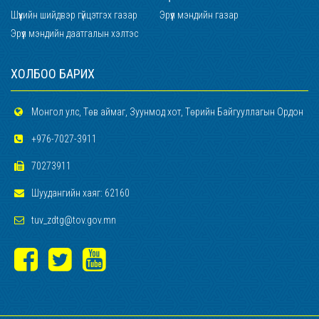
Шүүхийн шийдвэр гүйцэтгэх газар
Эрүүл мэндийн газар
Эрүүл мэндийн даатгалын хэлтэс
ХОЛБОО БАРИХ
Монгол улс, Төв аймаг, Зуунмод хот, Төрийн Байгууллагын Ордон
+976-7027-3911
70273911
Шуудангийн хаяг: 62160
tuv_zdtg@tov.gov.mn