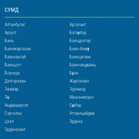
СУМД
Алтанбулаг
Аргалант
Архуст
Батсүмбэр
Баян
Баяндэлгэр
Баянжаргалан
Баян-Өнжүүл
Баянхангай
Баянцагаан
Баянцогт
Баянчандмань
Борнуур
Бүрэн
Дэлгэрхаан
Жаргалант
Заамар
Зуунмод
Лүн
Мөнгөнморьт
Өндөрширээт
Сүмбэр
Сэргэлэн
Угтаалцайдам
Цээл
Эрдэнэ
Эрдэнэсант