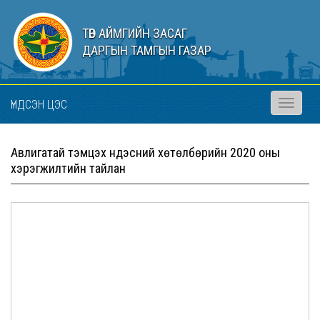
ТӨВ АЙМГИЙН ЗАСАГ
ДАРГЫН ТАМГЫН ГАЗАР
ҮНДСЭН ЦЭС
Toggle
navigati
Авлигатай тэмцэх үндэсний хөтөлбөрийн 2020 оны
хэрэгжилтийн тайлан