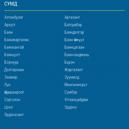
СУМД
Алтанбулаг
Аргалант
Архуст
Батсүмбэр
Баян
Баяндэлгэр
Баянжаргалан
Баян-Өнжүүл
Баянхангай
Баянцагаан
Баянцогт
Баянчандмань
Борнуур
Бүрэн
Дэлгэрхаан
Жаргалант
Заамар
Зуунмод
Лүн
Мөнгөнморьт
Өндөрширээт
Сүмбэр
Сэргэлэн
Угтаалцайдам
Цээл
Эрдэнэ
Эрдэнэсант