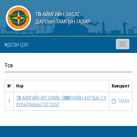
ТӨВ АЙМГИЙН ЗАСАГ
ДАРГЫН ТАМГЫН ГАЗАР
ҮНДСЭН ЦЭС
Toggle
navigati
Төсөв
№
Нэр
Хавсралт
ТӨВ АЙМГИЙН ИРГЭДИЙН ТӨЛӨӨЛӨГЧДИЙН ХУРЛЫН 7-Р
1
ТАТАХ
ХУРАЛДААНЫ ТОГТООЛ