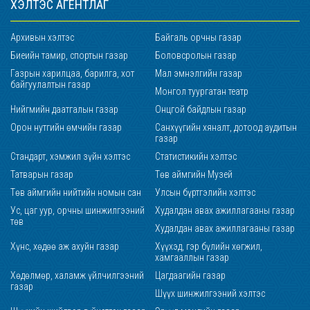
ХЭЛТЭС АГЕНТЛАГ
Архивын хэлтэс
Байгаль орчны газар
Биеийн тамир, спортын газар
Боловсролын газар
Газрын харилцаа, барилга, хот
Мал эмнэлгийн газар
байгуулалтын газар
Монгол туургатан театр
Нийгмийн даатгалын газар
Онцгой байдлын газар
Орон нутгийн өмчийн газар
Санхүүгийн хяналт, дотоод аудитын
газар
Стандарт, хэмжил зүйн хэлтэс
Статистикийн хэлтэс
Татварын газар
Төв аймгийн Музей
Төв аймгийн нийтийн номын сан
Улсын бүртгэлийн хэлтэс
Ус, цаг уур, орчны шинжилгээний
Худалдан авах ажиллагааны газар
төв
Худалдан авах ажиллагааны газар
Хүнс, хөдөө аж ахуйн газар
Хүүхэд, гэр бүлийн хөгжил,
хамгааллын газар
Хөдөлмөр, халамж үйлчилгээний
Цагдаагийн газар
газар
Шүүх шинжилгээний хэлтэс