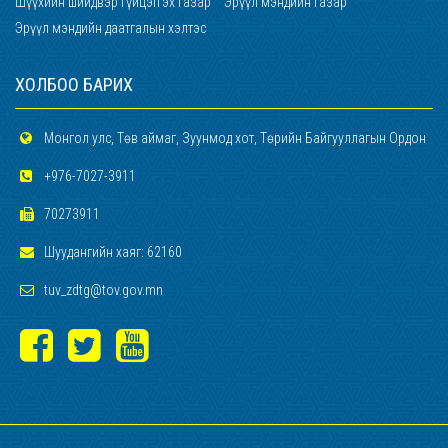
Шүүхийн шийдвэр гүйцэтгэх газар
Эрүүл мэндийн газар
Эрүүл мэндийн даатгалын хэлтэс
ХОЛБОО БАРИХ
Монгол улс, Төв аймаг, Зуунмод хот, Төрийн Байгууллагын Ордон
+976-7027-3911
70273911
Шуудангийн хаяг: 62160
tuv_zdtg@tov.gov.mn