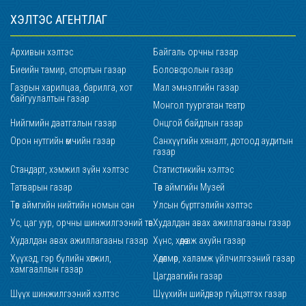
ХЭЛТЭС АГЕНТЛАГ
Архивын хэлтэс
Байгаль орчны газар
Биеийн тамир, спортын газар
Боловсролын газар
Газрын харилцаа, барилга, хот
Мал эмнэлгийн газар
байгуулалтын газар
Монгол туургатан театр
Нийгмийн даатгалын газар
Онцгой байдлын газар
Орон нутгийн өмчийн газар
Санхүүгийн хяналт, дотоод аудитын
газар
Стандарт, хэмжил зүйн хэлтэс
Статистикийн хэлтэс
Татварын газар
Төв аймгийн Музей
Төв аймгийн нийтийн номын сан
Улсын бүртгэлийн хэлтэс
Ус, цаг уур, орчны шинжилгээний төв
Худалдан авах ажиллагааны газар
Худалдан авах ажиллагааны газар
Хүнс, хөдөө аж ахуйн газар
Хүүхэд, гэр бүлийн хөгжил,
Хөдөлмөр, халамж үйлчилгээний газар
хамгааллын газар
Цагдаагийн газар
Шүүх шинжилгээний хэлтэс
Шүүхийн шийдвэр гүйцэтгэх газар