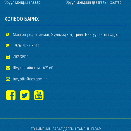
Эрүүл мэндийн газар
Эрүүл мэндийн даатгалын хэлтэс
ХОЛБОО БАРИХ
Монгол улс, Төв аймаг, Зуунмод хот, Төрийн Байгууллагын Ордон
+976-7027-3911
70273911
Шуудангийн хаяг: 62160
tuv_zdtg@tov.gov.mn
ТӨВ АЙМГИЙН ЗАСАГ ДАРГЫН ТАМГЫН ГАЗАР