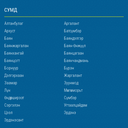
СУМД
Алтанбулаг
Аргалант
Архуст
Батсүмбэр
Баян
Баяндэлгэр
Баянжаргалан
Баян-Өнжүүл
Баянхангай
Баянцагаан
Баянцогт
Баянчандмань
Борнуур
Бүрэн
Дэлгэрхаан
Жаргалант
Заамар
Зуунмод
Лүн
Мөнгөнморьт
Өндөрширээт
Сүмбэр
Сэргэлэн
Угтаалцайдам
Цээл
Эрдэнэ
Эрдэнэсант