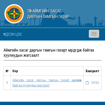
ТӨВ АЙМГИЙН ЗАСАГ
ДАРГЫН ТАМГЫН ГАЗАР
ҮНДСЭН ЦЭС
Toggle
navigati
Аймгийн засаг даргын тамгын газарт мөрдөгдөж байгаа
хуулиудын жагсаалт
№
Нэр
Хавсралт
Аймгийн засаг даргын тамгын газарт мөрдөгдөж
1
ТАТАХ
байгаа хуулиудын жагсаалт