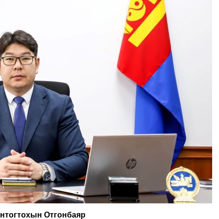
нтогтохын Отгонбаяр