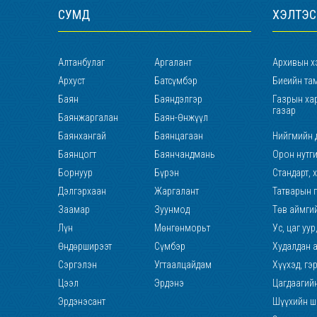
СУМД
ХЭЛТЭС
Алтанбулаг
Аргалант
Архивын х
Архуст
Батсүмбэр
Биеийн там
Баян
Баяндэлгэр
Газрын хар
газар
Баянжаргалан
Баян-Өнжүүл
Баянхангай
Баянцагаан
Нийгмийн 
Баянцогт
Баянчандмань
Орон нутг
Борнуур
Бүрэн
Стандарт, 
Дэлгэрхаан
Жаргалант
Татварын 
Заамар
Зуунмод
Төв аймги
Лүн
Мөнгөнморьт
Ус, цаг уу
Өндөрширээт
Сүмбэр
Худалдан 
Сэргэлэн
Угтаалцайдам
Хүүхэд, гэ
Цээл
Эрдэнэ
Цагдаагий
Эрдэнэсант
Шүүхийн ши