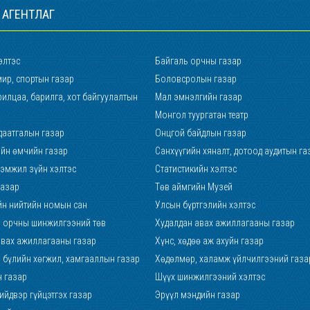
 АГЕНТЛАГ
элтэс
Байгаль орчны газар
ир, спортын газар
Боловсролын газар
илцаа, барилга, хот байгуулалтын
Мал эмнэлгийн газар
Монгол туургатан театр
даатгалын газар
Онцгой байдлын газар
ийн өмчийн газар
Санхүүгийн хяналт, дотоод аудитын га
хэмжил зүйн хэлтэс
Статистикийн хэлтэс
газар
Төв аймгийн Музей
йн нийтийн номын сан
Улсын бүртгэлийн хэлтэс
р, орчны шинжилгээний төв
Худалдан авах ажиллагааны газар
авах ажиллагааны газар
Хүнс, хөдөө аж ахуйн газар
р бүлийн хөгжил, хамгааллын газар
Хөдөлмөр, халамж үйлчилгээний газа
н газар
Шүүх шинжилгээний хэлтэс
йдвэр гүйцэтгэх газар
Эрүүл мэндийн газар