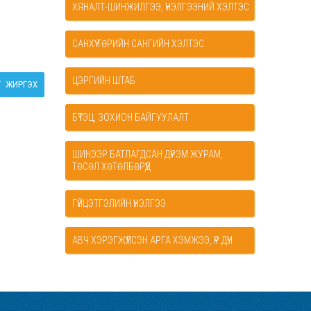
ХЯНАЛТ-ШИНЖИЛГЭЭ, ҮНЭЛГЭЭНИЙ ХЭЛТЭС
САНХҮҮ ТӨРИЙН САНГИЙН ХЭЛТЭС
ЦЭРГИЙН ШТАБ
ЖИРГЭХ
БҮТЭЦ, ЗОХИОН БАЙГУУЛАЛТ
ШИНЭЭР БАТЛАГДСАН ДҮРЭМ ЖУРАМ,
ТӨСӨЛ ХӨТӨЛБӨРҮҮД
ГҮЙЦЭТГЭЛИЙН ҮНЭЛГЭЭ
АВЧ ХЭРЭГЖҮҮЛСЭН АРГА ХЭМЖЭЭ, ҮР ДҮН