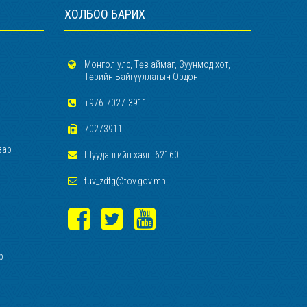
ХОЛБОО БАРИХ
Монгол улс, Төв аймаг, Зуунмод хот,
Төрийн Байгууллагын Ордон
+976-7027-3911
70273911
зар
Шуудангийн хаяг: 62160
tuv_zdtg@tov.gov.mn
р