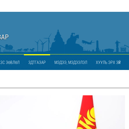
ЗАР
АЗС ЗӨВЛӨЛ
ЗДТГАЗАР
МЭДЭЭ, МЭДЭЭЛЭЛ
ХУУЛЬ ЭРХ ЗҮЙ