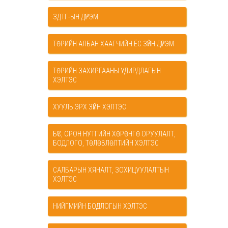
ЗДТГ-ЫН ДҮРЭМ
ТӨРИЙН АЛБАН ХААГЧИЙН ЁС ЗҮЙН ДҮРЭМ
ТӨРИЙН ЗАХИРГААНЫ УДИРДЛАГЫН
ХЭЛТЭС
ХУУЛЬ ЭРХ ЗҮЙН ХЭЛТЭС
БҮС, ОРОН НУТГИЙН ХӨРӨНГӨ ОРУУЛАЛТ,
БОДЛОГО, ТӨЛӨВЛӨЛТИЙН ХЭЛТЭС
САЛБАРЫН ХЯНАЛТ, ЗОХИЦУУЛАЛТЫН
ХЭЛТЭС
НИЙГМИЙН БОДЛОГЫН ХЭЛТЭС