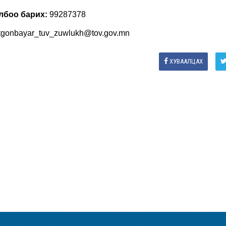
лбоо барих:
99287378
tgonbayar_tuv_zuwlukh@tov.gov.mn
ХУВААЛЦАХ