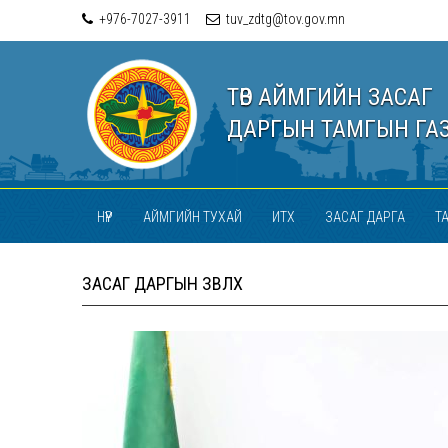
+976-7027-3911
tuv_zdtg@tov.gov.mn
ТӨВ АЙМГИЙН ЗАСАГ
ДАРГЫН ТАМГЫН ГА
НҮҮР
АЙМГИЙН ТУХАЙ
ИТХ
ЗАСАГ ДАРГА
Т
ЗАСАГ ДАРГЫН ЗӨВЛӨХ