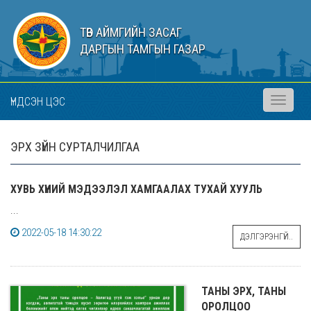
ТӨВ АЙМГИЙН ЗАСАГ
ДАРГЫН ТАМГЫН ГАЗАР
ҮНДСЭН ЦЭС
Toggle
navigati
ЭРХ ЗҮЙН СУРТАЛЧИЛГАА
ХУВЬ ХҮНИЙ МЭДЭЭЛЭЛ ХАМГААЛАХ ТУХАЙ ХУУЛЬ
...
2022-05-18 14:30:22
ДЭЛГЭРЭНГҮЙ..
ТАНЫ ЭРХ, ТАНЫ
ОРОЛЦОО