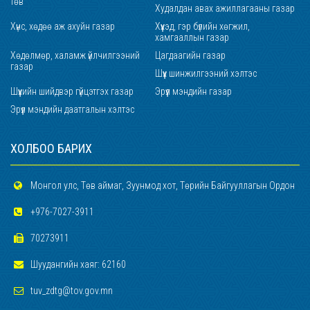
төв
Худалдан авах ажиллагааны газар
Хүнс, хөдөө аж ахуйн газар
Хүүхэд, гэр бүлийн хөгжил,
хамгааллын газар
Хөдөлмөр, халамж үйлчилгээний
Цагдаагийн газар
газар
Шүүх шинжилгээний хэлтэс
Шүүхийн шийдвэр гүйцэтгэх газар
Эрүүл мэндийн газар
Эрүүл мэндийн даатгалын хэлтэс
ХОЛБОО БАРИХ
Монгол улс, Төв аймаг, Зуунмод хот, Төрийн Байгууллагын Ордон
+976-7027-3911
70273911
Шуудангийн хаяг: 62160
tuv_zdtg@tov.gov.mn