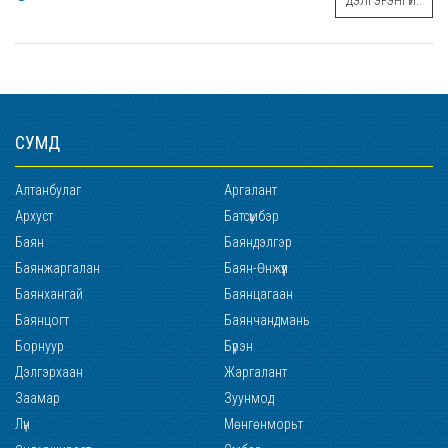
ДЭЛГЭРЭНГҮЙ..
СУМД
Алтанбулаг
Аргалант
Архуст
Батсүмбэр
Баян
Баяндэлгэр
Баянжаргалан
Баян-Өнжүүл
Баянхангай
Баянцагаан
Баянцогт
Баянчандмань
Борнуур
Бүрэн
Дэлгэрхаан
Жаргалант
Заамар
Зуунмод
Лүн
Мөнгөнморьт