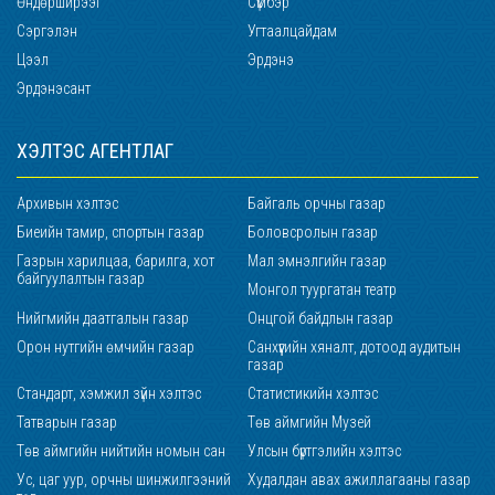
Өндөрширээт
Сүмбэр
Сэргэлэн
Угтаалцайдам
Цээл
Эрдэнэ
Эрдэнэсант
ХЭЛТЭС АГЕНТЛАГ
Архивын хэлтэс
Байгаль орчны газар
Биеийн тамир, спортын газар
Боловсролын газар
Газрын харилцаа, барилга, хот
Мал эмнэлгийн газар
байгуулалтын газар
Монгол туургатан театр
Нийгмийн даатгалын газар
Онцгой байдлын газар
Орон нутгийн өмчийн газар
Санхүүгийн хяналт, дотоод аудитын
газар
Стандарт, хэмжил зүйн хэлтэс
Статистикийн хэлтэс
Татварын газар
Төв аймгийн Музей
Төв аймгийн нийтийн номын сан
Улсын бүртгэлийн хэлтэс
Ус, цаг уур, орчны шинжилгээний
Худалдан авах ажиллагааны газар