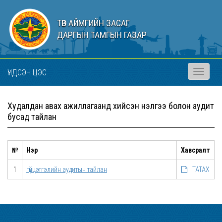
ТӨВ АЙМГИЙН ЗАСАГ
ДАРГЫН ТАМГЫН ГАЗАР
ҮНДСЭН ЦЭС
Toggle
navigati
Худалдан авах ажиллагаанд хийсэн үнэлгээ болон аудит
бусад тайлан
№
Нэр
Хавсралт
1
гүйцэтгэлийн аудитын тайлан
ТАТАХ