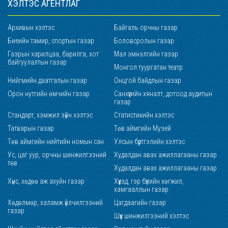
ХЭЛТЭС АГЕНТЛАГ
Архивын хэлтэс
Байгаль орчны газар
Биеийн тамир, спортын газар
Боловсролын газар
Газрын харилцаа, барилга, хот
Мал эмнэлгийн газар
байгуулалтын газар
Монгол туургатан театр
Нийгмийн даатгалын газар
Онцгой байдлын газар
Орон нутгийн өмчийн газар
Санхүүгийн хяналт, дотоод аудитын
газар
Стандарт, хэмжил зүйн хэлтэс
Статистикийн хэлтэс
Татварын газар
Төв аймгийн Музей
Төв аймгийн нийтийн номын сан
Улсын бүртгэлийн хэлтэс
Ус, цаг уур, орчны шинжилгээний
Худалдан авах ажиллагааны газар
төв
Худалдан авах ажиллагааны газар
Хүнс, хөдөө аж ахуйн газар
Хүүхэд, гэр бүлийн хөгжил,
хамгааллын газар
Хөдөлмөр, халамж үйлчилгээний
Цагдаагийн газар
газар
Шүүх шинжилгээний хэлтэс