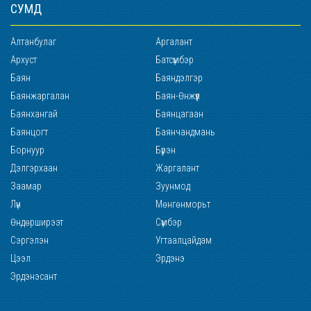
СУМД
Алтанбулаг
Аргалант
Архуст
Батсүмбэр
Баян
Баяндэлгэр
Баянжаргалан
Баян-Өнжүүл
Баянхангай
Баянцагаан
Баянцогт
Баянчандмань
Борнуур
Бүрэн
Дэлгэрхаан
Жаргалант
Заамар
Зуунмод
Лүн
Мөнгөнморьт
Өндөрширээт
Сүмбэр
Сэргэлэн
Угтаалцайдам
Цээл
Эрдэнэ
Эрдэнэсант