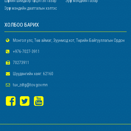
Шүүхийн шийдвэр гүйцэтгэх газар
Эрүүл мэндийн газар
Эрүүл мэндийн даатгалын хэлтэс
ХОЛБОО БАРИХ
Монгол улс, Төв аймаг, Зуунмод хот, Төрийн Байгууллагын Ордон
+976-7027-3911
70273911
Шуудангийн хаяг: 62160
tuv_zdtg@tov.gov.mn