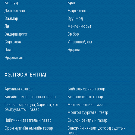
Борнуур
Бүрэн
Дэлгэрхаан
Жаргалант
Заамар
Зуунмод
Лүн
Мөнгөнморьт
Өндөрширээт
Сүмбэр
Сэргэлэн
Угтаалцайдам
Цээл
Эрдэнэ
Эрдэнэсант
ХЭЛТЭС АГЕНТЛАГ
Архивын хэлтэс
Байгаль орчны газар
Биеийн тамир, спортын газар
Боловсролын газар
Газрын харилцаа, барилга, хот
Мал эмнэлгийн газар
байгуулалтын газар
Монгол туургатан театр
Нийгмийн даатгалын газар
Онцгой байдлын газар
Орон нутгийн өмчийн газар
Санхүүгийн хяналт, дотоод аудитын
газар