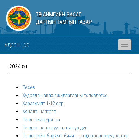
ТӨВ АЙМГИЙН ЗАСАГ
ДАРГЫН ТАМГЫН ГАЗАР
ҮНДСЭН ЦЭС
Toggle
navigati
2024 он
Төсөв
Худалдан авах ажиллагааны төлөвлөгөө
Хэрэгжилт 1-12 сар
Хяналт шалгалт
Тендерийн урилга
Тендер шалгаруулалтын үр дүн
Тендерийн баримт бичиг, тендер шалгаруулалтыг