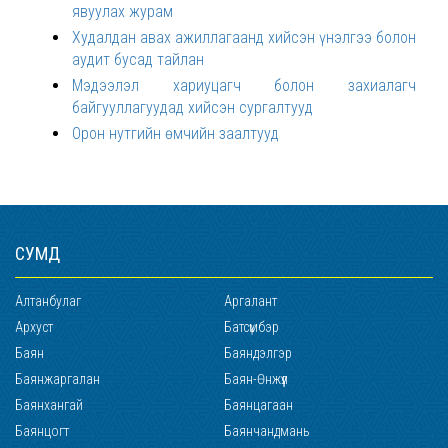
явуулах журам
Худалдан авах ажиллагаанд хийсэн үнэлгээ болон
аудит бусад тайлан
Мэдээлэл хариуцагч болон захиалагч
байгууллагуудад хийсэн сургалтууд
Орон нутгийн өмчийн заалтууд
СУМД
Алтанбулаг
Аргалант
Архуст
Батсүмбэр
Баян
Баяндэлгэр
Баянжаргалан
Баян-Өнжүүл
Баянхангай
Баянцагаан
Баянцогт
Баянчандмань