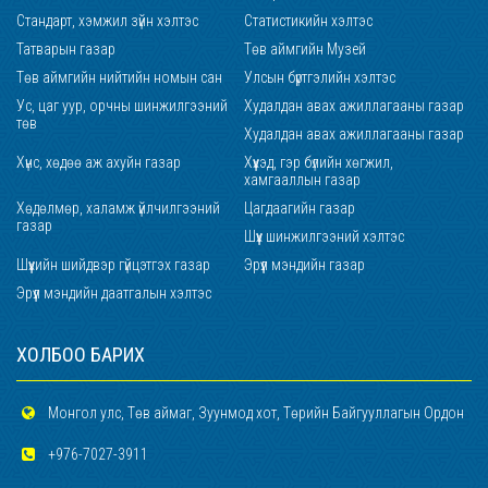
Стандарт, хэмжил зүйн хэлтэс
Статистикийн хэлтэс
Татварын газар
Төв аймгийн Музей
Төв аймгийн нийтийн номын сан
Улсын бүртгэлийн хэлтэс
Ус, цаг уур, орчны шинжилгээний
Худалдан авах ажиллагааны газар
төв
Худалдан авах ажиллагааны газар
Хүнс, хөдөө аж ахуйн газар
Хүүхэд, гэр бүлийн хөгжил,
хамгааллын газар
Хөдөлмөр, халамж үйлчилгээний
Цагдаагийн газар
газар
Шүүх шинжилгээний хэлтэс
Шүүхийн шийдвэр гүйцэтгэх газар
Эрүүл мэндийн газар
Эрүүл мэндийн даатгалын хэлтэс
ХОЛБОО БАРИХ
Монгол улс, Төв аймаг, Зуунмод хот, Төрийн Байгууллагын Ордон
+976-7027-3911