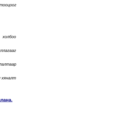
 тооцоог
а холбоо
иллагааг
улалтаар
н хяналт
ллана.