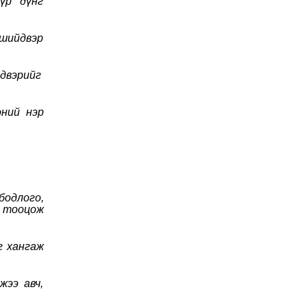
үр дүнг
 шийдвэр
йдвэрийг
эний нэр
бодлого,
 тооцож
г хангаж
жээ авч,