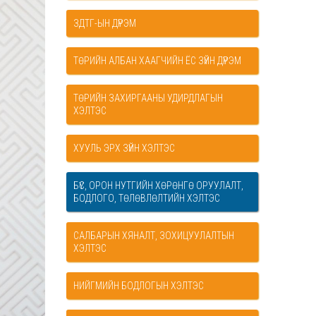
ЗДТГ-ЫН ДҮРЭМ
ТӨРИЙН АЛБАН ХААГЧИЙН ЁС ЗҮЙН ДҮРЭМ
ТӨРИЙН ЗАХИРГААНЫ УДИРДЛАГЫН
ХЭЛТЭС
ХУУЛЬ ЭРХ ЗҮЙН ХЭЛТЭС
БҮС, ОРОН НУТГИЙН ХӨРӨНГӨ ОРУУЛАЛТ,
БОДЛОГО, ТӨЛӨВЛӨЛТИЙН ХЭЛТЭС
САЛБАРЫН ХЯНАЛТ, ЗОХИЦУУЛАЛТЫН
ХЭЛТЭС
НИЙГМИЙН БОДЛОГЫН ХЭЛТЭС