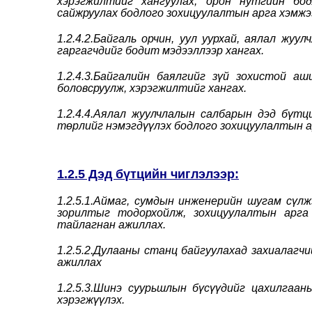
хэрэгжилтийг хангуулах, орон нутгийн бо
сайжруулах бодлого зохицуулалтын арга хэмжээ
1.2.4.2.Байгаль орчин, уул уурхай, аялал жу
гаргагчдийг бодит мэдээллээр хангах.
1.2.4.3.Байгалийн баялгийг зүй зохистой аш
боловсруулж, хэрэгжилтийг хангах.
1.2.4.4.Аялал жуулчлалын салбарын дэд бүтц
төрлийг нэмэгдүүлэх бодлого зохицуулалтын ар
1.2.5 Дэд бүтцийн чиглэлээр:
1.2.5.1.Аймаг, сумдын инженерийн шугам сүлж
зорилтыг тодорхойлж, зохицуулалтын арга 
тайлагнан ажиллах.
1.2.5.2.Дулааны станц байгуулахад захиалагч
ажиллах
1.2.5.3.Шинэ суурьшлын бүсүүдийг цахилгаан
хэрэгжүүлэх.