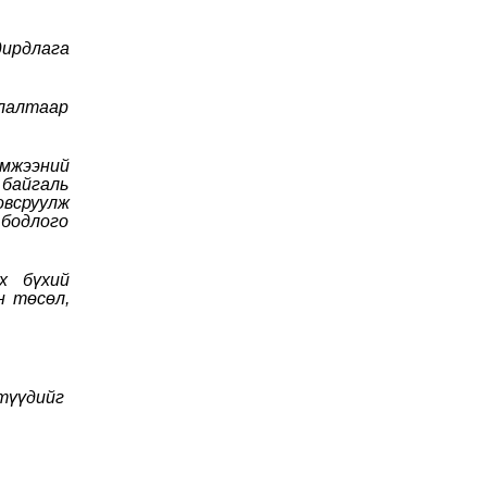
ирдлага
улалтаар
эмжээний
 байгаль
всруулж
бодлого
х бүхий
н төсөл,
лтүүдийг