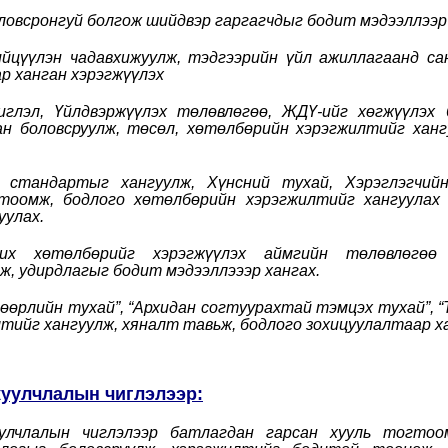
оловсронгуй болгож шийдвэр гаргагчдыг бодит мэдээллээр
йцүүлэн чадавхижуулж, тэдгээрийн үйл ажиллагаанд са
ар ханган хэрэгжүүлэх
иглэл, Үйлдвэржүүлэх төлөвлөгөө, ЖДҮ-ийг хөгжүүлэх 
н боловсруулж, төсөл, хөтөлбөрийн хэрэгжилтийг ханг
ад стандартыг хангуулж, Хүнсний тухай, Хэрэглэгчий
гтоомж, бодлого хөтөлбөрийн хэрэгжилтийг хангуулах
уулах.
мжих хөтөлбөрийг хэрэгжүүлэх аймгийн төлөвлөгөө 
ж, удирдлагыг бодит мэдээллэээр хангах.
шөөрлийн тухай”, “Архидан согтуурахтай тэмцэх тухай”, 
ийг хангуулж, хяналт тавьж, бодлого зохицуулалтаар ха
 жуулчлалын чиглэлээр:
 жуулчлалын чиглэлээр батлагдан гарсан хууль тогто