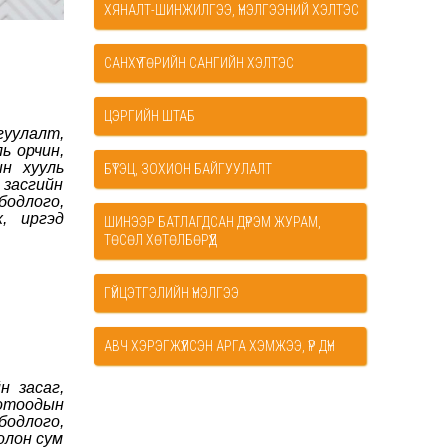
ХЯНАЛТ-ШИНЖИЛГЭЭ, ҮНЭЛГЭЭНИЙ ХЭЛТЭС
САНХҮҮ ТӨРИЙН САНГИЙН ХЭЛТЭС
ЦЭРГИЙН ШТАБ
гуулалт,
ь орчин,
ын хууль
БҮТЭЦ, ЗОХИОН БАЙГУУЛАЛТ
 засгийн
бодлого,
, иргэд
ШИНЭЭР БАТЛАГДСАН ДҮРЭМ ЖУРАМ,
ТӨСӨЛ ХӨТӨЛБӨРҮҮД
ГҮЙЦЭТГЭЛИЙН ҮНЭЛГЭЭ
АВЧ ХЭРЭГЖҮҮЛСЭН АРГА ХЭМЖЭЭ, ҮР ДҮН
н засаг,
дотоодын
одлого,
олон сум