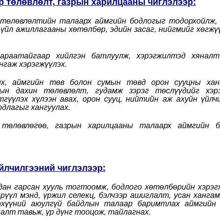
тур төлөвлөлт, газрын харилцааны чиглэлээр:
р төлөвлөлтийн талаарх аймгийн бодлогыг тодорхойлж,
үйл ажиллагааны хөтөлбөр, эдийн засаг, нийгмийг хөгжү
дараатайгаар хийлгэн батлуулж, хэрэгжилтэд хяналт
нгаж хэрэгжүүлэх.
вих, аймгийн төв болон сумын төвд орон сууцны хан
ын дахин төлөвлөлт, гудамж зэрэг төслүүдийг хэрэ
гүүлэх хүлээн авах, орон сууц, нийтийн аж ахуйн үйлч
длагыг хангуулах.
й төлөвлөгөө, газрын харилцааны талаарх аймгийн б
үйлчилгээний чиглэлээр:
агдан гарсан хууль тогтоомж, бодлого хөтөлбөрийн хэрэ
рүүл мэнд, үржил селекц, бэлчээр ашиглалт, усан хангам
эхүүний аюулгүй байдлын талаар баримтлах аймгийн 
налт тавьж, үр дүнг тооцож, тайлагнах.