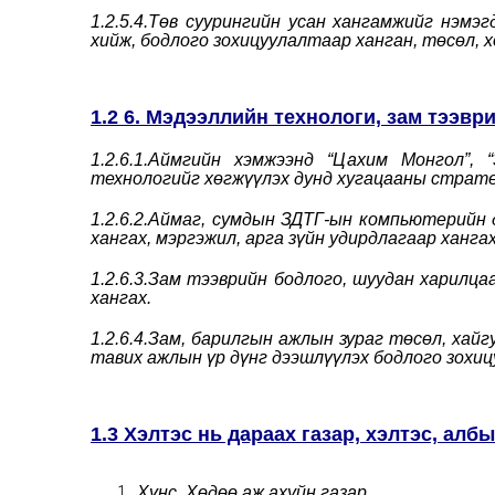
1.2.5.4.Төв суурингийн усан хангамжийг нэм
хийж, бодлого зохицуулалтаар ханган, төсөл, 
1.2 6. Мэдээллийн технологи, зам тээвр
1.2.6.1.Аймгийн хэмжээнд “Цахим Монгол”,
технологийг хөгжүүлэх дунд хугацааны страте
1.2.6.2.Аймаг, сумдын ЗДТГ-ын компьютерийн
хангах, мэргэжил, арга зүйн удирдлагаар хангах
1.2.6.3.Зам тээврийн бодлого, шуудан харилц
хангах.
1.2.6.4.Зам, барилгын ажлын зураг төсөл, хай
тавих ажлын үр дүнг дээшлүүлэх бодлого зохиц
1.3 Хэлтэс нь дараах газар, хэлтэс, алб
Хүнс, Хөдөө аж ахуйн газар.