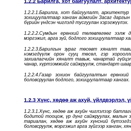
1.2.2 Барилга, хот байгуулалт, архитек
1.2.2.1.Барилга, хот байгуулалт, архитекту
зохицуулалтаар ханган аймгийн Засаг даргын 
бүрийн үндсэн чиглэлд тусгуулан хэрэгжүүлэх.
1.2.2.2.Сумдын ерөнхий төлөвлөгөөг ээлж 
мэргэжил, арга зүй, бодлого зохицуулалтаар ха
1.2.2.3.Барилгын зураг төсөвт хяналт та
нэмэгдүүлж орон сууц төсөл, гэр хороолл
захиалагчийн хяналт тавьж, чанартай гүйцэт
чанар, хүртээмжийг сайжруулж, стандарт шаар
1.2.2.4.Газар зохион байгуулалтын ерөнхи
боловсруулан бодлого, зохицуулалтаар хангах.
1.2.3 Хүнс, хөдөө аж ахуй, үйлдвэрлэл, 
1.2.3.1.Хүнс, хөдөө аж ахуйн чиглэлээр батл
бодитой тооцож, үр дүнг сайжруулах, малын э
тариалан, хөдөө аж ахуйн хүнсний бүтээгд
боловсруулж, мэргэжил арга зүйгээр ханган, хя