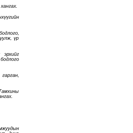
 хангах.
нхүүгийн
бодлого,
уулж, үр
н эрхийг
 бодлого
гарган,
“Тамхины
нгах.
омжуудын