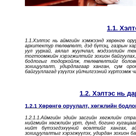
1.1. Хэл
1.1.Хэлтэс нь аймгийн хэмжээнд хөрөнгө ору
архитектур төлөвлөлт, дэд бүтэц, газрын харил
уул уурхай, аялал жуулчлал, мэдээллийн т
тогтоомжийн хэрэгжилтийг зохион байгуулах,
бодлогыг тодорхойлж, төлөвлөлтийг боловс
зохицуулалт, удирдлагаар ханган, сум ор
байгууллагад үзүүлэх үйлчилгээний хүртээмж 
1.2. Хэлтэс нь д
1.2.1 Хөрөнгө оруулалт, хөгжлийн бодло
1.2.1.1.Аймгийн эдийн засгийн хөгжлийн стр
нийгмийн хөгжлийн урт, дунд, богино хугаца
нийт бүтээгдэхүүний өсөлтийг хангах, ай
зохицуулалтыг хэрэгжүүлэх, удирдан зохион ба