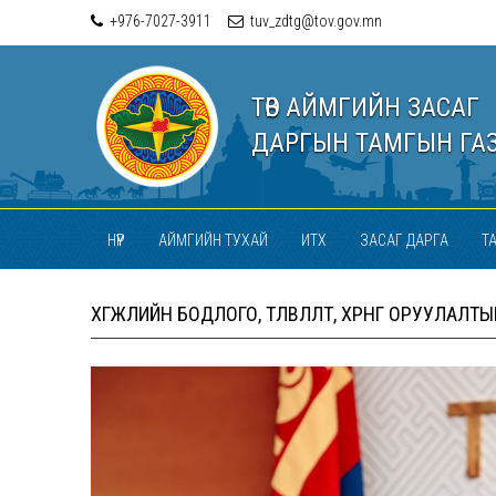
+976-7027-3911
tuv_zdtg@tov.gov.mn
ТӨВ АЙМГИЙН ЗАСАГ
ДАРГЫН ТАМГЫН ГА
НҮҮР
АЙМГИЙН ТУХАЙ
ИТХ
ЗАСАГ ДАРГА
Т
ХӨГЖЛИЙН БОДЛОГО, ТӨЛӨВЛӨЛТ, ХӨРӨНГӨ ОРУУЛАЛ