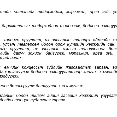
лийн чиглэлийг тодорхойлж, мэргэжил, арга зүй, уд
зэл баримтлалыг тодорхойлон төлөвлөж, бодлого зохицу
ж, хөрөнгө оруулалт, их засварын талаарх аймгийн х
х, улсын төвлөрсөн болон орон нутгийн хөгжлийн сан,
өнгө оруулалт, их засварын ажлын төлөвлөгөөг боло
лийн дагуу зохион байгуулж, мэргэжил, арга зүй, 
г тайлагнах,
н өмчийн концессын зүйлийн жагсаалтыг гарган, эр
г хэрэгжүүлэх бодлого зохицуулалтаар хангах, хөгжлий
мэгдүүлэх.
гөөг боловсруулж батлуулан хэрэгжүүлэх.
саглалын болон нийгэм эдийн засгийн хөгжлийн үзүүлэ
богдох тооцоо судалгааг гаргах.