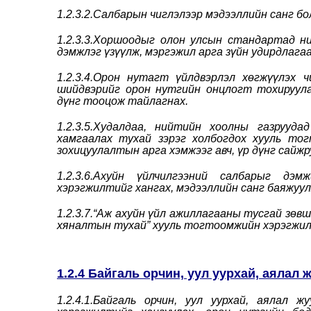
1.2.3.2.Салбарын чиглэлээр мэдээллийн санг б
1.2.3.3.Хоршоодыг олон улсын стандартад ни
дэмжлэг үзүүлж, мэргэжил арга зүйн удирдлага
1.2.3.4.Орон нутагт үйлдвэрлэл хөгжүүлэх ч
шийдвэрийг орон нутгийн онцлогт тохируула
дүнг тооцож тайлагнах.
1.2.3.5.Худалдаа, нийтийн хоолны газрууд
хамгаалах тухай зэрэг холбогдох хууль то
зохицуулалтын арга хэмжээг авч, үр дүнг сайжр
1.2.3.6.Ахуйн үйлчилгээний салбарыг дэ
хэрэгжилтийг хангах, мэдээллийн санг баяжуул
1.2.3.7.“Аж ахуйн үйл ажиллагааны тусгай зөв
хяналтын тухай” хууль тогтоомжийн хэрэгжилт
1.2.4 Байгаль орчин, уул уурхай, аялал
1.2.4.1.Байгаль орчин, уул уурхай, аялал