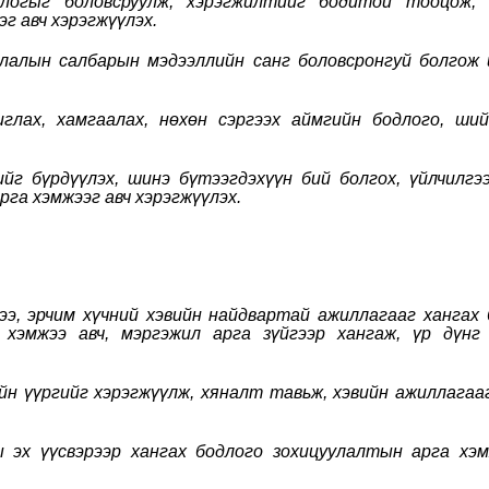
длогыг боловсруулж, хэрэгжилтийг бодитой тооцож, 
г авч хэрэгжүүлэх.
улчлалын салбарын мэдээллийн санг боловсронгуй болгож
иглах, хамгаалах, нөхөн сэргээх аймгийн бодлого, ши
ийг бүрдүүлэх, шинэ бүтээгдэхүүн бий болгох, үйлчилгэ
га хэмжээг авч хэрэгжүүлэх.
ээ, эрчим хүчний хэвийн найдвартай ажиллагааг хангах 
хэмжээ авч, мэргэжил арга зүйгээр хангаж, үр дүнг
ийн үүргийг хэрэгжүүлж, хяналт тавьж, хэвийн ажиллагаа
ы эх үүсвэрээр хангах бодлого зохицуулалтын арга хэм