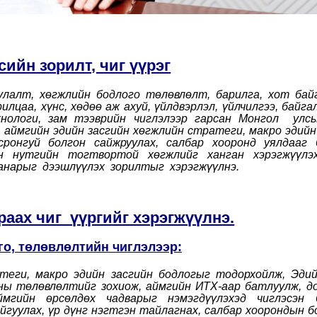
тсийн зорилт, чиг үүрэг
улалт, хөгжлийн бодлого төлөвлөлт, барилга, хот бай
цаа, хүнс, хөдөө аж ахуй, үйлдвэрлэл, үйлчилгээ, байгал
ехнологи, зам тээврийн чиглэлээр гарсан Монгол улс
 аймгийн эдийн засгийн хөгжлийн стратеги, макро эдийн
ронгуй болгон сайжруулах, салбар хооронд уялдааг 
он нутгийн тогтвортой хөгжлийг ханган хэрэгжүүлэх
чанарыг дээшлүүлэх зорилтыг хэрэгжүүлнэ.
араах чиг үүргийг хэрэгжүүлнэ.
го, төлөвлөлтийн чиглэлээр:
атеги, макро эдийн засгийн бодлогыг тодорхойлж, Эдий
аны төлөвлөлтийг зохиож, аймгийн ИТХ-аар батлуулж, 
мгийн өрсөлдөх чадварыг нэмэгдүүлэхэд чиглэсэн б
йгуулах, үр дүнг нэгтгэн тайлагнах, салбар хоорондын б