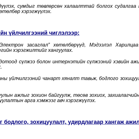
эгдүүлэх, сумдыг төвлөрсөн халаалттай болгох судалгаа
хөтөлбөр хэрэгжүүлэх.
ийн үйлчилгээний чиглэлээр:
 “Электрон засаглал” хөтөлбөрүүд, Мэдээлэл Харилца
гийн хэрэгжилтийг хангуулах.
 дотоод сүлжээ болон интернэтийн сүлжээний хэвийн аж
.
ааны үйлчилгээний чанарт хяналт тавьж, бодлого зохицу
гуулын ажлыг зохион байгуулж, төсөв зохиох, захиалагчий
уулалтын арга хэмжээг авч хэрэгжүүлэх.
ыг бодлого, зохицуулалт, удирдлагаар хангаж ажи