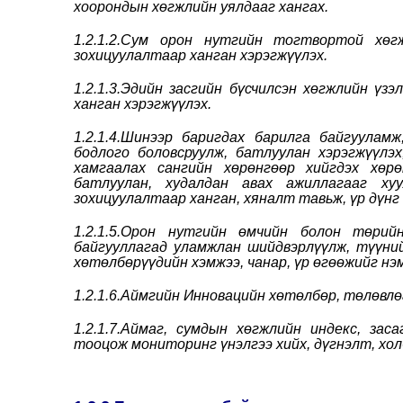
хоорондын хөгжлийн уялдааг хангах.
1.2.1.2.Сум орон нутгийн тогтвортой хөгж
зохицуулалтаар ханган хэрэгжүүлэх.
1.2.1.3.Эдийн засгийн бүсчилсэн хөгжлийн ү
ханган хэрэгжүүлэх.
1.2.1.4.Шинээр баригдах барилга байгуулам
бодлого боловсруулж, батлуулан хэрэгжүүлэ
хамгаалах сангийн хөрөнгөөр хийгдэх хөр
батлуулан, худалдан авах ажиллагааг хуу
зохицуулалтаар ханган, хяналт тавьж, үр дүн
1.2.1.5.Орон нутгийн өмчийн болон төрий
байгууллагад уламжлан шийдвэрлүүлж, түүний
хөтөлбөрүүдийн хэмжээ, чанар, үр өгөөжийг нэ
1.2.1.6.Аймгийн Инновацийн хөтөлбөр, төлөвлө
1.2.1.7.Аймаг, сумдын хөгжлийн индекс, за
тооцож мониторинг үнэлгээ хийх, дүгнэлт, хол