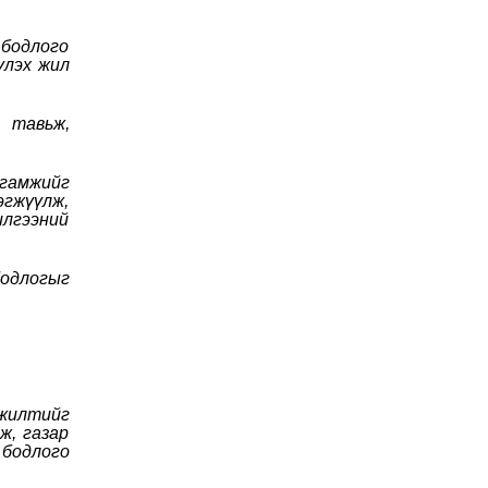
 бодлого
үлэх жил
 тавьж,
гамжийг
гжүүлж,
илгээний
одлогыг
гжилтийг
ж, газар
бодлого