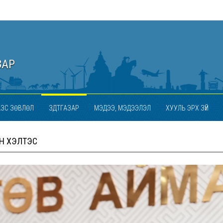
ЗАР
АЗС ЗӨВЛӨЛ
ЗДТГАЗАР
МЭДЭЭ, МЭДЭЭЛЭЛ
ХУУЛЬ ЭРХ ЗҮЙ
ТЫН ХЭЛТЭС