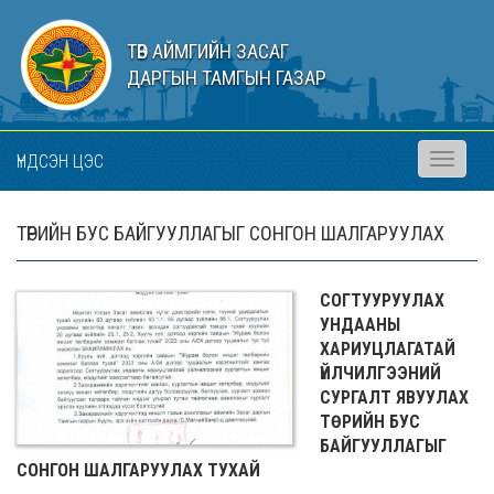
ТӨВ АЙМГИЙН ЗАСАГ
ДАРГЫН ТАМГЫН ГАЗАР
ҮНДСЭН ЦЭС
Toggle
navigati
ТӨРИЙН БУС БАЙГУУЛЛАГЫГ СОНГОН ШАЛГАРУУЛАХ
СОГТУУРУУЛАХ
УНДААНЫ
ХАРИУЦЛАГАТАЙ
ҮЙЛЧИЛГЭЭНИЙ
СУРГАЛТ ЯВУУЛАХ
ТӨРИЙН БУС
БАЙГУУЛЛАГЫГ
СОНГОН ШАЛГАРУУЛАХ ТУХАЙ