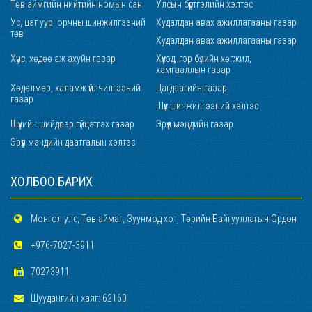
Төв аймгийн нийтийн номын сан
Улсын бүртгэлийн хэлтэс
Ус, цаг уур, орчны шинжилгээний
Худалдан авах ажиллагааны газар
төв
Худалдан авах ажиллагааны газар
Хүнс, хөдөө аж ахуйн газар
Хүүхэд, гэр бүлийн хөгжил,
хамгааллын газар
Хөдөлмөр, халамж үйлчилгээний
Цагдаагийн газар
газар
Шүүх шинжилгээний хэлтэс
Шүүхийн шийдвэр гүйцэтгэх газар
Эрүүл мэндийн газар
Эрүүл мэндийн даатгалын хэлтэс
ХОЛБОО БАРИХ
Монгол улс, Төв аймаг, Зуунмод хот, Төрийн Байгууллагын Ордон
+976-7027-3911
70273911
Шуудангийн хаяг: 62160