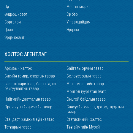
Лүн
Мөнгөнморьт
Өндөрширээт
Сүмбэр
Сэргэлэн
Угтаалцайдам
Цээл
Эрдэнэ
Эрдэнэсант
ХЭЛТЭС АГЕНТЛАГ
Архивын хэлтэс
Байгаль орчны газар
Биеийн тамир, спортын газар
Боловсролын газар
Газрын харилцаа, барилга, хот
Мал эмнэлгийн газар
байгуулалтын газар
Монгол туургатан театр
Нийгмийн даатгалын газар
Онцгой байдлын газар
Орон нутгийн өмчийн газар
Санхүүгийн хяналт, дотоод аудитын
газар
Стандарт, хэмжил зүйн хэлтэс
Статистикийн хэлтэс
Татварын газар
Төв аймгийн Музей