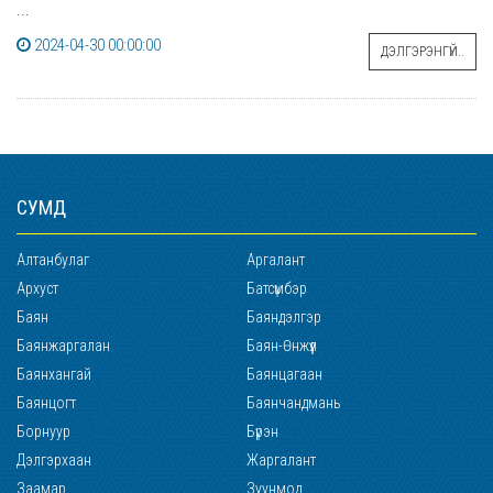
...
2024-04-30 00:00:00
ДЭЛГЭРЭНГҮЙ..
СУМД
Алтанбулаг
Аргалант
Архуст
Батсүмбэр
Баян
Баяндэлгэр
Баянжаргалан
Баян-Өнжүүл
Баянхангай
Баянцагаан
Баянцогт
Баянчандмань
Борнуур
Бүрэн
Дэлгэрхаан
Жаргалант
Заамар
Зуунмод