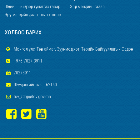
Шүүхийн шийдвэр гүйцэтгэх газар
Эрүүл мэндийн газар
Эрүүл мэндийн даатгалын хэлтэс
ХОЛБОО БАРИХ
Монгол улс, Төв аймаг, Зуунмод хот, Төрийн Байгууллагын Ордон
+976-7027-3911
70273911
Шуудангийн хаяг: 62160
tuv_zdtg@tov.gov.mn