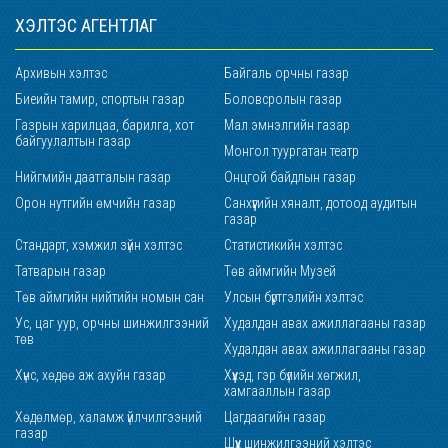
ХЭЛТЭС АГЕНТЛАГ
Архивын хэлтэс
Байгаль орчны газар
Биеийн тамир, спортын газар
Боловсролын газар
Газрын харилцаа, барилга, хот
Мал эмнэлгийн газар
байгуулалтын газар
Монгол туургатан театр
Нийгмийн даатгалын газар
Онцгой байдлын газар
Орон нутгийн өмчийн газар
Санхүүгийн хяналт, дотоод аудитын
газар
Стандарт, хэмжил зүйн хэлтэс
Статистикийн хэлтэс
Татварын газар
Төв аймгийн Музей
Төв аймгийн нийтийн номын сан
Улсын бүртгэлийн хэлтэс
Ус, цаг уур, орчны шинжилгээний
Худалдан авах ажиллагааны газар
төв
Худалдан авах ажиллагааны газар
Хүнс, хөдөө аж ахуйн газар
Хүүхэд, гэр бүлийн хөгжил,
хамгааллын газар
Хөдөлмөр, халамж үйлчилгээний
Цагдаагийн газар
газар
Шүүх шинжилгээний хэлтэс