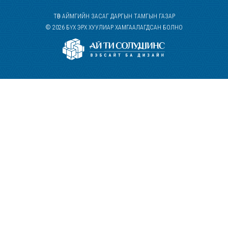
ТӨВ АЙМГИЙН ЗАСАГ ДАРГЫН ТАМГЫН ГАЗАР
© 2026 БҮХ ЭРХ ХУУЛИАР ХАМГААЛАГДСАН БОЛНО