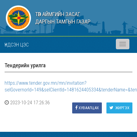
ТӨВ АЙМГИЙН ЗАСАГ
ДАРГЫН ТАМГЫН ГАЗАР
ҮНДСЭН ЦЭС
Toggle
navigati
Тендерийн урилга
https://www.tender.gov.mn/mn/invitation?
selGovernorId=149&selClientId=1481624405334&tenderName=&ten
2023-10-24 17:26:36
ХУВААЛЦАХ
ЖИРГЭХ