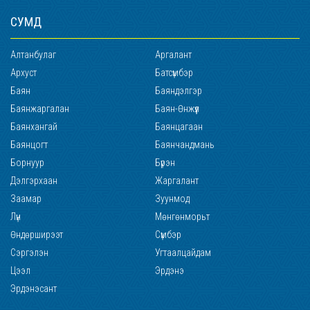
СУМД
Алтанбулаг
Аргалант
Архуст
Батсүмбэр
Баян
Баяндэлгэр
Баянжаргалан
Баян-Өнжүүл
Баянхангай
Баянцагаан
Баянцогт
Баянчандмань
Борнуур
Бүрэн
Дэлгэрхаан
Жаргалант
Заамар
Зуунмод
Лүн
Мөнгөнморьт
Өндөрширээт
Сүмбэр
Сэргэлэн
Угтаалцайдам
Цээл
Эрдэнэ
Эрдэнэсант