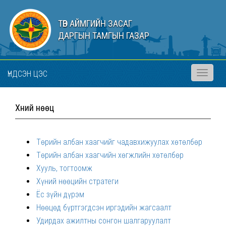
ТӨВ АЙМГИЙН ЗАСАГ
ДАРГЫН ТАМГЫН ГАЗАР
ҮНДСЭН ЦЭС
Toggle
navigati
Хүний нөөц
Төрийн албан хаагчийг чадавхижуулах хөтөлбөр
Төрийн албан хаагчийн хөгжлийн хөтөлбөр
Хууль, тогтоомж
Хүний нөөцийн стратеги
Ёс зүйн дүрэм
Нөөцөд бүртгэгдсэн иргэдийн жагсаалт
Удирдах ажилтны сонгон шалгаруулалт