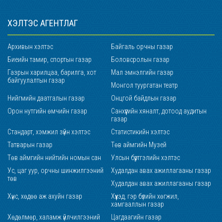
ХЭЛТЭС АГЕНТЛАГ
Архивын хэлтэс
Байгаль орчны газар
Биеийн тамир, спортын газар
Боловсролын газар
Газрын харилцаа, барилга, хот
Мал эмнэлгийн газар
байгуулалтын газар
Монгол туургатан театр
Нийгмийн даатгалын газар
Онцгой байдлын газар
Орон нутгийн өмчийн газар
Санхүүгийн хяналт, дотоод аудитын
газар
Стандарт, хэмжил зүйн хэлтэс
Статистикийн хэлтэс
Татварын газар
Төв аймгийн Музей
Төв аймгийн нийтийн номын сан
Улсын бүртгэлийн хэлтэс
Ус, цаг уур, орчны шинжилгээний
Худалдан авах ажиллагааны газар
төв
Худалдан авах ажиллагааны газар
Хүнс, хөдөө аж ахуйн газар
Хүүхэд, гэр бүлийн хөгжил,
хамгааллын газар
Хөдөлмөр, халамж үйлчилгээний
Цагдаагийн газар