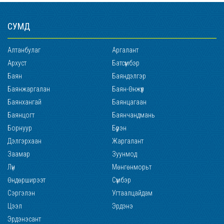
СУМД
Алтанбулаг
Аргалант
Архуст
Батсүмбэр
Баян
Баяндэлгэр
Баянжаргалан
Баян-Өнжүүл
Баянхангай
Баянцагаан
Баянцогт
Баянчандмань
Борнуур
Бүрэн
Дэлгэрхаан
Жаргалант
Заамар
Зуунмод
Лүн
Мөнгөнморьт
Өндөрширээт
Сүмбэр
Сэргэлэн
Угтаалцайдам
Цээл
Эрдэнэ
Эрдэнэсант