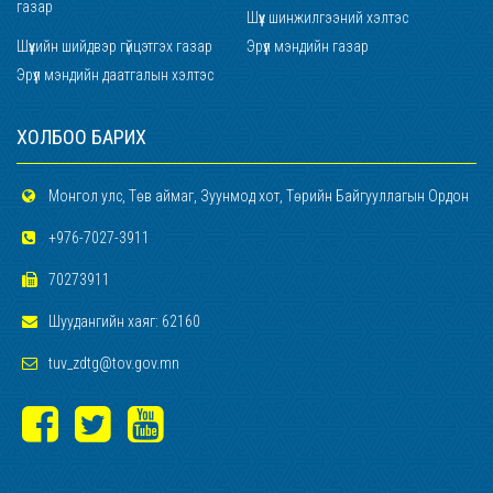
газар
Шүүх шинжилгээний хэлтэс
Шүүхийн шийдвэр гүйцэтгэх газар
Эрүүл мэндийн газар
Эрүүл мэндийн даатгалын хэлтэс
ХОЛБОО БАРИХ
Монгол улс, Төв аймаг, Зуунмод хот, Төрийн Байгууллагын Ордон
+976-7027-3911
70273911
Шуудангийн хаяг: 62160
tuv_zdtg@tov.gov.mn