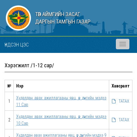
ТӨВ АЙМГИЙН ЗАСАГ
ДАРГЫН ТАМГЫН ГАЗАР
ҮНДСЭН ЦЭС
Toggle
navigati
Хэрэгжилт /1-12 сар/
№
Нэр
Хавсралт
Худалдан авах ажиллагааны явц, үр дүнгийн мэдээ
1
ТАТАХ
11 Сар
Худалдан авах ажиллагааны явц, үр дүнгийн мэдээ
2
ТАТАХ
10 Сар
Худалдан авах ажиллагааны явц, үр дүнгийн мэдээ 9