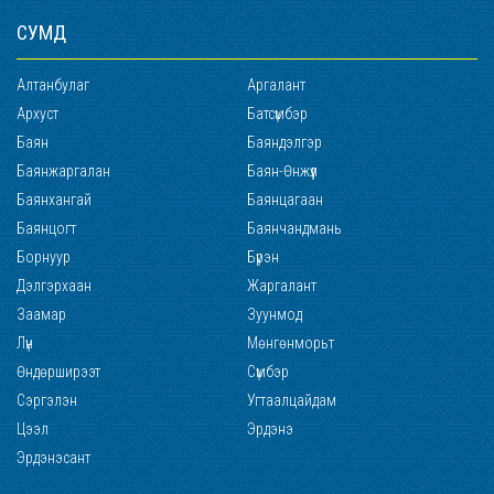
СУМД
Алтанбулаг
Аргалант
Архуст
Батсүмбэр
Баян
Баяндэлгэр
Баянжаргалан
Баян-Өнжүүл
Баянхангай
Баянцагаан
Баянцогт
Баянчандмань
Борнуур
Бүрэн
Дэлгэрхаан
Жаргалант
Заамар
Зуунмод
Лүн
Мөнгөнморьт
Өндөрширээт
Сүмбэр
Сэргэлэн
Угтаалцайдам
Цээл
Эрдэнэ
Эрдэнэсант