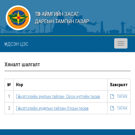
ТӨВ АЙМГИЙН ЗАСАГ
ДАРГЫН ТАМГЫН ГАЗАР
ҮНДСЭН ЦЭС
Toggle
navigati
Хяналт шалгалт
№
Нэр
Хавсралт
1
Гүйцэтгэлийн ауитын тайлан- Орон нутгийн төсөв
ТАТАХ
2
Гүйцэтгэлийн аудитын тайлан-Улсын төсөв
ТАТАХ