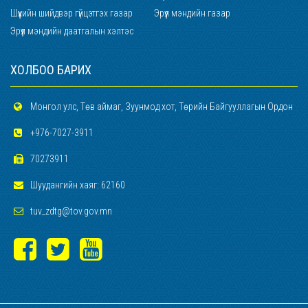
Шүүхийн шийдвэр гүйцэтгэх газар
Эрүүл мэндийн газар
Эрүүл мэндийн даатгалын хэлтэс
ХОЛБОО БАРИХ
Монгол улс, Төв аймаг, Зуунмод хот, Төрийн Байгууллагын Ордон
+976-7027-3911
70273911
Шуудангийн хаяг: 62160
tuv_zdtg@tov.gov.mn