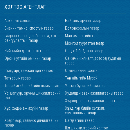
ХЭЛТЭС АГЕНТЛАГ
Архивын хэлтэс
Байгаль орчны газар
Биеийн тамир, спортын газар
Боловсролын газар
Газрын харилцаа, барилга, хот
Мал эмнэлгийн газар
байгуулалтын газар
Монгол туургатан театр
Нийгмийн даатгалын газар
Онцгой байдлын газар
Орон нутгийн өмчийн газар
Санхүүгийн хяналт, дотоод аудитын
газар
Стандарт, хэмжил зүйн хэлтэс
Статистикийн хэлтэс
Татварын газар
Төв аймгийн Музей
Төв аймгийн нийтийн номын сан
Улсын бүртгэлийн хэлтэс
Ус, цаг уур, орчны шинжилгээний
Худалдан авах ажиллагааны газар
төв
Худалдан авах ажиллагааны газар
Хүнс, хөдөө аж ахуйн газар
Хүүхэд, гэр бүлийн хөгжил,
хамгааллын газар
Хөдөлмөр, халамж үйлчилгээний
Цагдаагийн газар
газар
Шүүх шинжилгээний хэлтэс