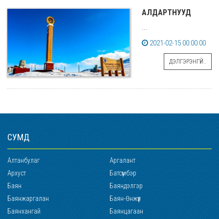
АЛДАРТНУУД
...
2021-02-15 00:00:00
ДЭЛГЭРЭНГҮЙ..
СУМД
Алтанбулаг
Аргалант
Архуст
Батсүмбэр
Баян
Баяндэлгэр
Баянжаргалан
Баян-Өнжүүл
Баянхангай
Баянцагаан