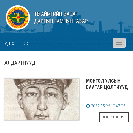
ТӨВ АЙМГИЙН ЗАСАГ
ДАРГЫН ТАМГЫН ГАЗАР
ҮНДСЭН ЦЭС
Toggle
navigati
АЛДАРТНУУД
МОНГОЛ УЛСЫН
БААТАР ЦОЛТНУУД
...
2022-05-26 10:47:05
ДЭЛГЭРЭНГҮЙ..