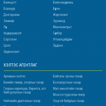
Баянцогт
Баянчандмань
Борнуур
Бүрэн
Дэлгэрхаан
Жаргалант
Заамар
Зуунмод
Лүн
Мөнгөнморьт
Өндөрширээт
Сүмбэр
Сэргэлэн
Угтаалцайдам
Цээл
Эрдэнэ
Эрдэнэсант
ХЭЛТЭС АГЕНТЛАГ
Архивын хэлтэс
Байгаль орчны газар
Биеийн тамир, спортын газар
Боловсролын газар
Газрын харилцаа, барилга, хот
Мал эмнэлгийн газар
байгуулалтын газар
Монгол туургатан театр
Нийгмийн даатгалын газар
Онцгой байдлын газар