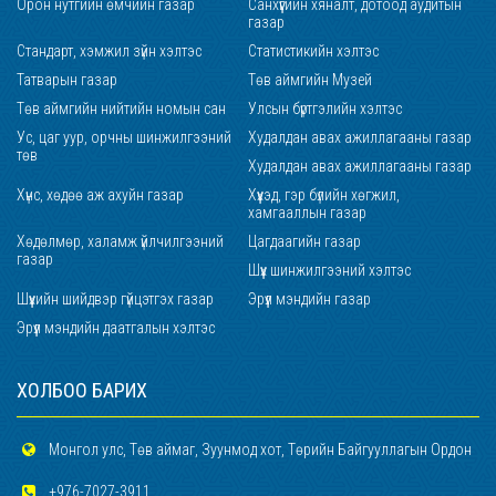
Орон нутгийн өмчийн газар
Санхүүгийн хяналт, дотоод аудитын
газар
Стандарт, хэмжил зүйн хэлтэс
Статистикийн хэлтэс
Татварын газар
Төв аймгийн Музей
Төв аймгийн нийтийн номын сан
Улсын бүртгэлийн хэлтэс
Ус, цаг уур, орчны шинжилгээний
Худалдан авах ажиллагааны газар
төв
Худалдан авах ажиллагааны газар
Хүнс, хөдөө аж ахуйн газар
Хүүхэд, гэр бүлийн хөгжил,
хамгааллын газар
Хөдөлмөр, халамж үйлчилгээний
Цагдаагийн газар
газар
Шүүх шинжилгээний хэлтэс
Шүүхийн шийдвэр гүйцэтгэх газар
Эрүүл мэндийн газар
Эрүүл мэндийн даатгалын хэлтэс
ХОЛБОО БАРИХ
Монгол улс, Төв аймаг, Зуунмод хот, Төрийн Байгууллагын Ордон
+976-7027-3911