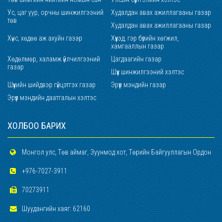
Ус, цаг уур, орчны шинжилгээний
Худалдан авах ажиллагааны газар
төв
Худалдан авах ажиллагааны газар
Хүнс, хөдөө аж ахуйн газар
Хүүхэд, гэр бүлийн хөгжил,
хамгааллын газар
Хөдөлмөр, халамж үйлчилгээний
Цагдаагийн газар
газар
Шүүх шинжилгээний хэлтэс
Шүүхийн шийдвэр гүйцэтгэх газар
Эрүүл мэндийн газар
Эрүүл мэндийн даатгалын хэлтэс
ХОЛБОО БАРИХ
Монгол улс, Төв аймаг, Зуунмод хот, Төрийн Байгууллагын Ордон
+976-7027-3911
70273911
Шуудангийн хаяг: 62160