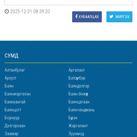
2025-12-31 08:39:20
ХУВААЛЦАХ
ЖИРГЭХ
СУМД
Алтанбулаг
Аргалант
Архуст
Батсүмбэр
Баян
Баяндэлгэр
Баянжаргалан
Баян-Өнжүүл
Баянхангай
Баянцагаан
Баянцогт
Баянчандмань
Борнуур
Бүрэн
Дэлгэрхаан
Жаргалант
Заамар
Зуунмод