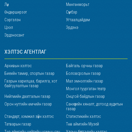
Лүн
Мөнгөнморьт
Өндөрширээт
Сүмбэр
Сэргэлэн
Угтаалцайдам
Цээл
Эрдэнэ
Эрдэнэсант
ХЭЛТЭС АГЕНТЛАГ
Архивын хэлтэс
Байгаль орчны газар
Биеийн тамир, спортын газар
Боловсролын газар
Газрын харилцаа, барилга, хот
Мал эмнэлгийн газар
байгуулалтын газар
Монгол туургатан театр
Нийгмийн даатгалын газар
Онцгой байдлын газар
Орон нутгийн өмчийн газар
Санхүүгийн хяналт, дотоод аудитын
газар
Стандарт, хэмжил зүйн хэлтэс
Статистикийн хэлтэс
Татварын газар
Төв аймгийн Музей
Төв аймгийн нийтийн номын сан
Улсын бүртгэлийн хэлтэс