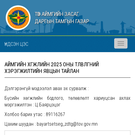
ТӨВ АЙМГИЙН ЗАСАГ
ДАРГЫН ТАМГЫН ГАЗАР
ҮНДСЭН ЦЭС
Toggle
navigati
АЙМГИЙН ХӨГЖЛИЙН 2025 ОНЫ ТӨЛӨВЛӨГӨӨНИЙ
ХЭРЭГЖИЛТИЙН ЯВЦЫН ТАЙЛАН
Дэлгэрэнгүй мэдээлэл авах эх сурвалж :
Бүсийн хөгжлийн бодлого, төлөвлөлт хариуцсан ахлах
мэргэжилтэн : Ц.Баярцэцэг
Холбоо барих утас : 89116267
Цахим шуудан : bayartsetseg_zdtg@tov.gov.mn