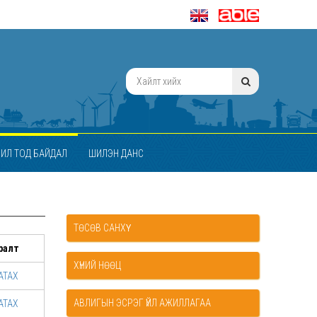
ИЛ ТОД БАЙДАЛ
ШИЛЭН ДАНС
ТӨСӨВ САНХҮҮ
ралт
ХҮНИЙ НӨӨЦ
АТАХ
АВЛИГЫН ЭСРЭГ ҮЙЛ АЖИЛЛАГАА
АТАХ