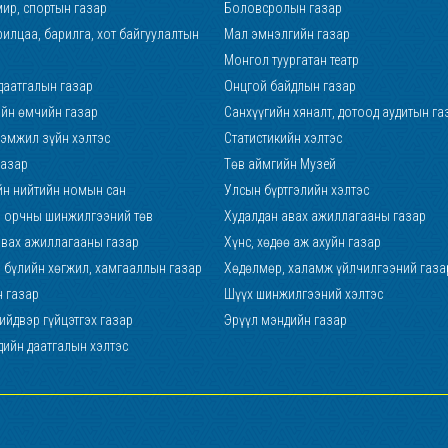
ир, спортын газар
Боловсролын газар
илцаа, барилга, хот байгуулалтын
Мал эмнэлгийн газар
Монгол туургатан театр
даатгалын газар
Онцгой байдлын газар
ийн өмчийн газар
Санхүүгийн хяналт, дотоод аудитын га
хэмжил зүйн хэлтэс
Статистикийн хэлтэс
газар
Төв аймгийн Музей
йн нийтийн номын сан
Улсын бүртгэлийн хэлтэс
р, орчны шинжилгээний төв
Худалдан авах ажиллагааны газар
авах ажиллагааны газар
Хүнс, хөдөө аж ахуйн газар
р бүлийн хөгжил, хамгааллын газар
Хөдөлмөр, халамж үйлчилгээний газа
н газар
Шүүх шинжилгээний хэлтэс
йдвэр гүйцэтгэх газар
Эрүүл мэндийн газар
дийн даатгалын хэлтэс