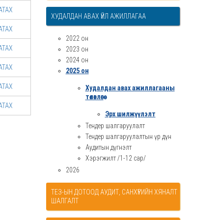
АТАХ
ХУДАЛДАН АВАХ ҮЙЛ АЖИЛЛАГАА
АТАХ
2022 он
АТАХ
2023 он
2024 он
АТАХ
2025 он
АТАХ
Худалдан авах ажиллагааны
төлөвлөгөө
АТАХ
Эрх шилжүүлэлт
Тендер шалгаруулалт
Тендер шалгаруулалтын үр дүн
Аудитын дүгнэлт
Хэрэгжилт /1-12 сар/
2026
ТЕЗ-ЫН ДОТООД АУДИТ, САНХҮҮГИЙН ХЯНАЛТ
ШАЛГАЛТ