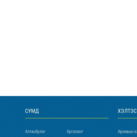
СУМД
ХЭЛТЭС
Алтанбулаг
Аргалант
Архивын х