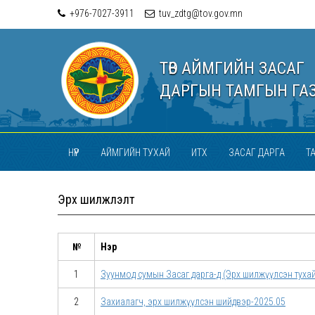
+976-7027-3911
tuv_zdtg@tov.gov.mn
ТӨВ АЙМГИЙН ЗАСАГ
ДАРГЫН ТАМГЫН ГА
НҮҮР
АЙМГИЙН ТУХАЙ
ИТХ
ЗАСАГ ДАРГА
Т
Эрх шилжүүлэлт
№
Нэр
1
Зуунмод сумын Засаг дарга-д (Эрх шилжүүлсэн тухай
2
Захиалагч, эрх шилжүүлсэн шийдвэр-2025.05