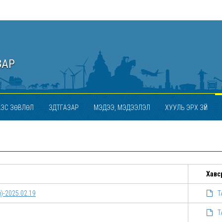
ЗАР
АЗС ЗӨВЛӨЛ
ЗДТГАЗАР
МЭДЭЭ, МЭДЭЭЛЭЛ
ХУУЛЬ ЭРХ ЗҮЙ
Хавс
)-2025.02.19
Т
Т