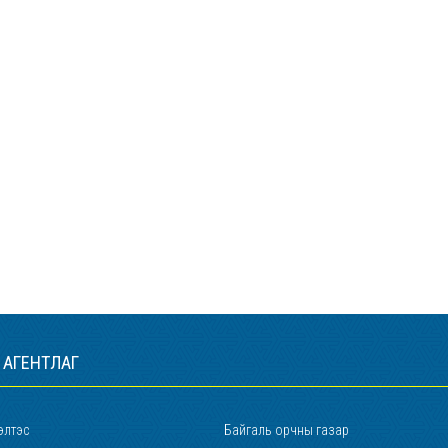
 АГЕНТЛАГ
элтэс
Байгаль орчны газар