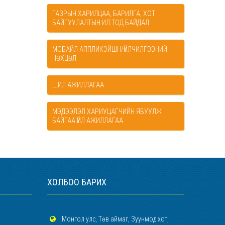
ГАЗРЫН ХАРИЛЦАА, БАРИЛГА, ХОТ
БАЙГУУЛАЛТЫН ИЛ ТОД БАЙДАЛ
МОБАЙЛ АППЛИКЭЙШН/ҮЙЛЧИЛГЭЭНИЙ
НӨХЦӨЛ
ШИЛ АЖИЛЛАГАА
МЭДЭЭЛЭЛ ХАРИУЦАГЧИЙН ЯВУУЛЖ
БАЙГАА ҮЙЛ АЖИЛЛАГАА
ХОЛБОО БАРИХ
Монгол улс, Төв аймаг, Зуунмод хот,