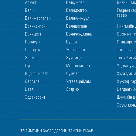
Архуст
Батсүмбэр
Биеийн там
Баян
Баяндэлгэр
Газрын хар
газар
Баянжаргалан
Баян-Өнжүүл
Баянхангай
Баянцагаан
Нийгмийн 
Баянцогт
Баянчандмань
Орон нутг
Борнуур
Бүрэн
Стандарт, 
Дэлгэрхаан
Жаргалант
Татварын 
Заамар
Зуунмод
Төв аймги
Лүн
Мөнгөнморьт
Ус, цаг уу
Өндөрширээт
Сүмбэр
Худалдан 
Сэргэлэн
Угтаалцайдам
Хүүхэд, гэ
Цээл
Эрдэнэ
Цагдаагий
Эрдэнэсант
Шүүхийн ши
Эрүүл мэн
ТӨВ АЙМГИЙН ЗАСАГ ДАРГЫН ТАМГЫН ГАЗАР