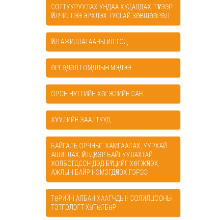
СОГТУУРУУЛАХ УНДАА ХУДАЛДАХ, ТҮҮГЭЭР
ҮЙЛЧИЛГЭЭ ЭРХЛЭХ ТУСГАЙ ЗӨВШӨӨРӨЛ
ҮЙЛ АЖИЛЛАГААНЫ ИЛ ТОД
ӨРГӨДӨЛ ГОМДЛЫН МЭДЭЭ
ОРОН НУТГИЙН ХӨГЖЛИЙН САН
ХУУЛИЙН ЗААЛТУУД
БАЙГАЛЬ ОРЧНЫГ ХАМГААЛАХ, УУРХАЙ
АШИГЛАХ, ҮЙЛДВЭР БАЙГУУЛАХТАЙ
ХОЛБОГДСОН ДЭД БҮТЦИЙГ ХӨГЖҮҮЛЭХ,
АЖЛЫН БАЙР НЭМЭГДҮҮЛЭХ ГЭРЭЭ
ТӨРИЙН АЛБАН ХААГЧДЫН СОЛИЛЦООНЫ
ТЭТГЭЛЭГТ ХӨТӨЛБӨР