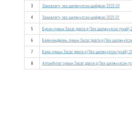
3
Захиалагч, эрх шилжүүлсэн шийдвэр-2025.03
4
Захиалагч, эрх шилжүүлсэн шийдвэр-2025.01
5
Бүрэн сумын Засаг дарга-д (Эрх шилжүүлсэн тухай)-
6
Баянчандмань сумын Засаг дарга-д (Эрх шилжүүлсэн
7
Баян сумын Засаг дарга-д (Эрх шилжүүлсэн тухай)-2
8
Алтанбулаг сумын Засаг дарга-д (Эрх шилжүүлсэн ту