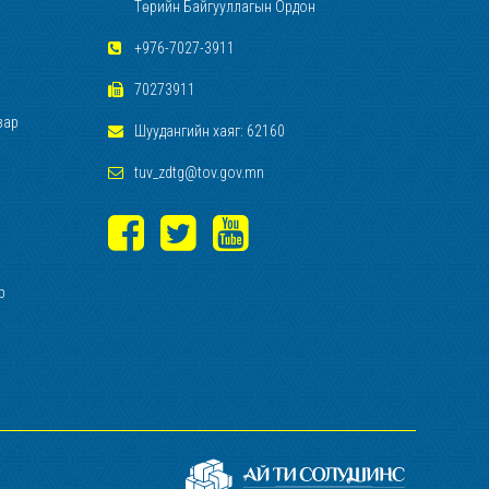
Төрийн Байгууллагын Ордон
+976-7027-3911
70273911
зар
Шуудангийн хаяг: 62160
tuv_zdtg@tov.gov.mn
р