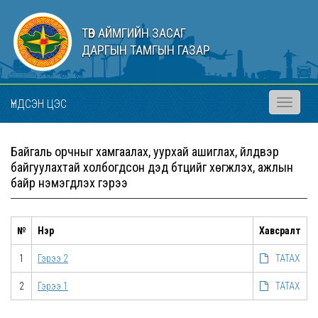
ТӨВ АЙМГИЙН ЗАСАГ
ДАРГЫН ТАМГЫН ГАЗАР
ҮНДСЭН ЦЭС
Toggle
navigati
Байгаль орчныг хамгаалах, уурхай ашиглах, үйлдвэр
байгуулахтай холбогдсон дэд бүтцийг хөгжүүлэх, ажлын
байр нэмэгдүүлэх гэрээ
№
Нэр
Хавсралт
1
Гэрээ 2
ТАТАХ
2
Гэрээ 1
ТАТАХ