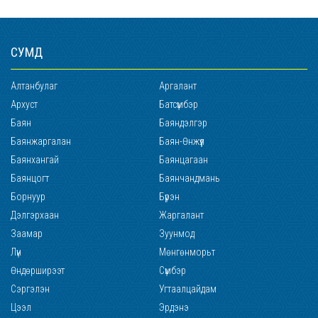
СУМД
Алтанбулаг
Аргалант
Архуст
Батсүмбэр
Баян
Баяндэлгэр
Баянжаргалан
Баян-Өнжүүл
Баянхангай
Баянцагаан
Баянцогт
Баянчандмань
Борнуур
Бүрэн
Дэлгэрхаан
Жаргалант
Заамар
Зуунмод
Лүн
Мөнгөнморьт
Өндөрширээт
Сүмбэр
Сэргэлэн
Угтаалцайдам
Цээл
Эрдэнэ