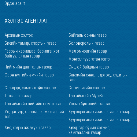
Эрдэнэсант
ХЭЛТЭС АГЕНТЛАГ
Архивын хэлтэс
Байгаль орчны газар
Биеийн тамир, спортын газар
Боловсролын газар
Газрын харилцаа, барилга, хот
Мал эмнэлгийн газар
байгуулалтын газар
Монгол туургатан театр
Нийгмийн даатгалын газар
Онцгой байдлын газар
Орон нутгийн өмчийн газар
Санхүүгийн хяналт, дотоод аудитын
газар
Стандарт, хэмжил зүйн хэлтэс
Статистикийн хэлтэс
Татварын газар
Төв аймгийн Музей
Төв аймгийн нийтийн номын сан
Улсын бүртгэлийн хэлтэс
Ус, цаг уур, орчны шинжилгээний
Худалдан авах ажиллагааны газар
төв
Худалдан авах ажиллагааны газар
Хүнс, хөдөө аж ахуйн газар
Хүүхэд, гэр бүлийн хөгжил,
хамгааллын газар