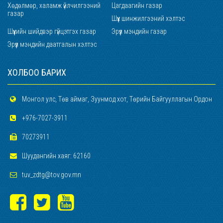
Хөдөлмөр, халамж үйлчилгээний
Цагдаагийн газар
газар
Шүүх шинжилгээний хэлтэс
Шүүхийн шийдвэр гүйцэтгэх газар
Эрүүл мэндийн газар
Эрүүл мэндийн даатгалын хэлтэс
ХОЛБОО БАРИХ
Монгол улс, Төв аймаг, Зуунмод хот, Төрийн Байгууллагын Ордон
+976-7027-3911
70273911
Шуудангийн хаяг: 62160
tuv_zdtg@tov.gov.mn