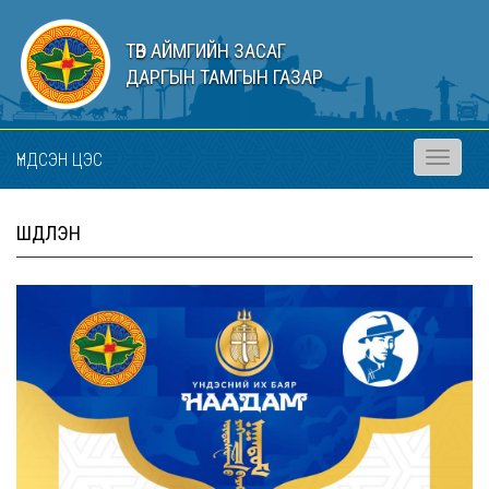
ТӨВ АЙМГИЙН ЗАСАГ
ДАРГЫН ТАМГЫН ГАЗАР
ҮНДСЭН ЦЭС
Toggle
navigati
ШҮДЛЭН