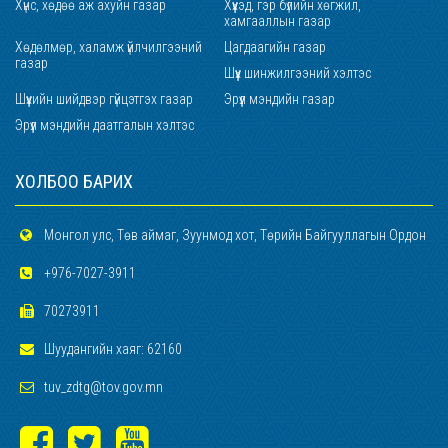
Хүнс, хөдөө аж ахуйн газар
Хүүхэд, гэр бүлийн хөгжил,
хамгааллын газар
Хөдөлмөр, халамж үйлчилгээний
Цагдаагийн газар
газар
Шүүх шинжилгээний хэлтэс
Шүүхийн шийдвэр гүйцэтгэх газар
Эрүүл мэндийн газар
Эрүүл мэндийн даатгалын хэлтэс
ХОЛБОО БАРИХ
Монгол улс, Төв аймаг, Зуунмод хот, Төрийн Байгууллагын Ордон
+976-7027-3911
70273911
Шуудангийн хаяг: 62160
tuv_zdtg@tov.gov.mn