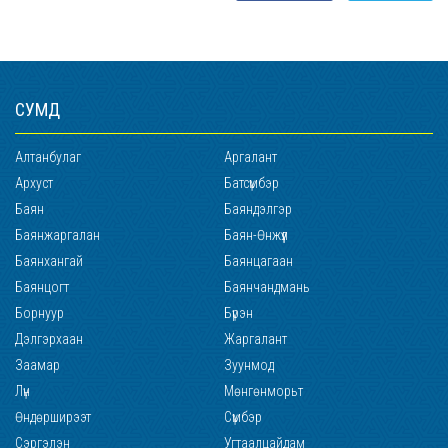
СУМД
Алтанбулаг
Аргалант
Архуст
Батсүмбэр
Баян
Баяндэлгэр
Баянжаргалан
Баян-Өнжүүл
Баянхангай
Баянцагаан
Баянцогт
Баянчандмань
Борнуур
Бүрэн
Дэлгэрхаан
Жаргалант
Заамар
Зуунмод
Лүн
Мөнгөнморьт
Өндөрширээт
Сүмбэр
Сэргэлэн
Угтаалцайдам