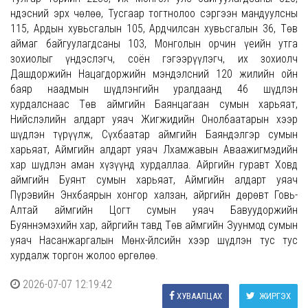
Үндэсний эрх чөлөө, Тусгаар тогтнолоо сэргээн мандуулсны
115, Ардын хувьсгалын 105, Ардчилсан хувьсгалын 36, Төв
аймаг байгуулагдсаны 103, Монголын орчин үеийн утга
зохиолыг үндэслэгч, соён гэгээрүүлэгч, их зохиолч
Дашдоржийн Нацагдоржийн мэндэлсний 120 жилийн ойн
баяр наадмын шүдлэнгийн уралдаанд 46 шүдлэн
хурдалснаас Төв аймгийн Баянцагаан сумын харьяат,
Нийслэлийн алдарт уяач Жигжидийн Онолбаатарын хээр
шүдлэн түрүүлж, Сүхбаатар аймгийн Баяндэлгэр сумын
харьяат, Аймгийн алдарт уяач Лхамжавын Аваажигмэдийн
хар шүдлэн аман хүзүүнд хурдаллаа. Айргийн гуравт Ховд
аймгийн Буянт сумын харьяат, Аймгийн алдарт уяач
Пүрэвийн Энхбаярын хонгор халзан, айргийн дөрөвт Говь-
Алтай аймгийн Цогт сумын уяач Бавуудоржийн
Буяннэмэхийн хар, айргийн тавд Төв аймгийн Зуунмод сумын
уяач Насанжаргалын Мөнх-Үйлсийн хээр шүдлэн тус тус
хурдалж торгон жолоо өргөлөө.
2026-07-07 12:19:42
ХУВААЛЦАХ
ЖИРГЭХ