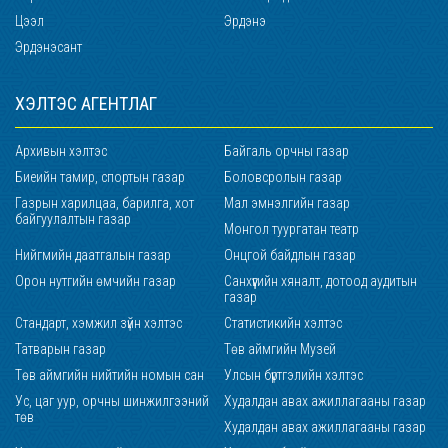
Цээл
Эрдэнэ
Эрдэнэсант
ХЭЛТЭС АГЕНТЛАГ
Архивын хэлтэс
Байгаль орчны газар
Биеийн тамир, спортын газар
Боловсролын газар
Газрын харилцаа, барилга, хот
Мал эмнэлгийн газар
байгуулалтын газар
Монгол туургатан театр
Нийгмийн даатгалын газар
Онцгой байдлын газар
Орон нутгийн өмчийн газар
Санхүүгийн хяналт, дотоод аудитын
газар
Стандарт, хэмжил зүйн хэлтэс
Статистикийн хэлтэс
Татварын газар
Төв аймгийн Музей
Төв аймгийн нийтийн номын сан
Улсын бүртгэлийн хэлтэс
Ус, цаг уур, орчны шинжилгээний
Худалдан авах ажиллагааны газар
төв
Худалдан авах ажиллагааны газар