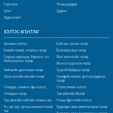
Сэргэлэн
Угтаалцайдам
Цээл
Эрдэнэ
Эрдэнэсант
ХЭЛТЭС АГЕНТЛАГ
Архивын хэлтэс
Байгаль орчны газар
Биеийн тамир, спортын газар
Боловсролын газар
Газрын харилцаа, барилга, хот
Мал эмнэлгийн газар
байгуулалтын газар
Монгол туургатан театр
Нийгмийн даатгалын газар
Онцгой байдлын газар
Орон нутгийн өмчийн газар
Санхүүгийн хяналт, дотоод аудитын
газар
Стандарт, хэмжил зүйн хэлтэс
Статистикийн хэлтэс
Татварын газар
Төв аймгийн Музей
Төв аймгийн нийтийн номын сан
Улсын бүртгэлийн хэлтэс
Ус, цаг уур, орчны шинжилгээний
Худалдан авах ажиллагааны газар
төв