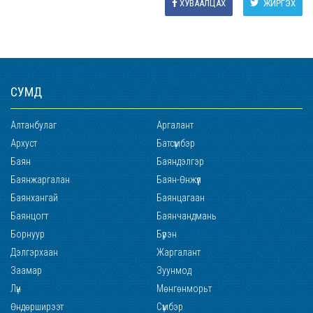
ХУВААЛЦАХ
ЖИРГЭХ
СУМД
Алтанбулаг
Аргалант
Архуст
Батсүмбэр
Баян
Баяндэлгэр
Баянжаргалан
Баян-Өнжүүл
Баянхангай
Баянцагаан
Баянцогт
Баянчандмань
Борнуур
Бүрэн
Дэлгэрхаан
Жаргалант
Заамар
Зуунмод
Лүн
Мөнгөнморьт
Өндөрширээт
Сүмбэр