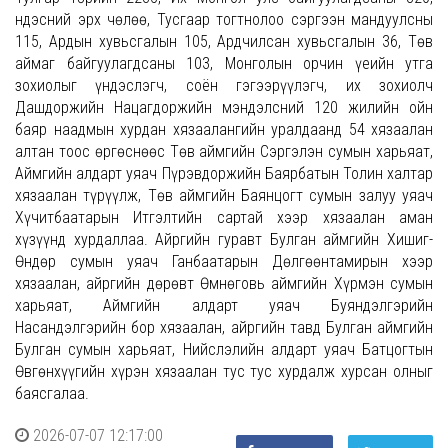
Үндэсний эрх чөлөө, Тусгаар тогтнолоо сэргээн мандуулсны
115, Ардын хувьсгалын 105, Ардчилсан хувьсгалын 36, Төв
аймаг байгуулагдсаны 103, Монголын орчин үеийн утга
зохиолыг үндэслэгч, соён гэгээрүүлэгч, их зохиолч
Дашдоржийн Нацагдоржийн мэндэлсний 120 жилийн ойн
баяр наадмын хурдан хязаалангийн уралдаанд 54 хязаалан
алтан тоос өргөснөөс Төв аймгийн Сэргэлэн сумын харьяат,
Аймгийн алдарт уяач Пүрэвдоржийн Баярбатын Толин халтар
хязаалан түрүүлж, Төв аймгийн Баянцогт сумын залуу уяач
Хүчитбаатарын Итгэлтийн сартай хээр хязаалан аман
хүзүүнд хурдаллаа. Айргийн гуравт Булган аймгийн Хишиг-
Өндөр сумын уяач Ганбаатарын Дөлгөөнтамирын хээр
хязаалан, айргийн дөрөвт Өмнөговь аймгийн Хүрмэн сумын
харьяат, Аймгийн алдарт уяач Буяндэлгэрийн
Насандэлгэрийн бор хязаалан, айргийн тавд Булган аймгийн
Булган сумын харьяат, Нийслэлийн алдарт уяач Батцогтын
Өвгөнхүүгийн хүрэн хязаалан тус тус хурдалж хурсан олныг
баясгалаа.
2026-07-07 12:17:00