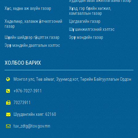
Худалдан авах ажиллагааны газар
Хүнс, хөдөө аж ахуйн газар
Хүүхэд, гэр бүлийн хөгжил,
хамгааллын газар
Хөдөлмөр, халамж үйлчилгээний
Цагдаагийн газар
газар
Шүүх шинжилгээний хэлтэс
Шүүхийн шийдвэр гүйцэтгэх газар
Эрүүл мэндийн газар
Эрүүл мэндийн даатгалын хэлтэс
ХОЛБОО БАРИХ
Монгол улс, Төв аймаг, Зуунмод хот, Төрийн Байгууллагын Ордон
+976-7027-3911
70273911
Шуудангийн хаяг: 62160
tuv_zdtg@tov.gov.mn