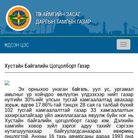
ТӨВ АЙМГИЙН ЗАСАГ
ДАРГЫН ТАМГЫН ГАЗАР
ҮНДСЭН ЦЭС
Toggle
navigati
Хустайн Байгалийн Цогцолборт Газар
байгаль
Эх орныхоо ун
аган
, уул ус, ургамал
амьтныг үр хойчдоо өвлүүлэн үлдээхээр нийт газар
нутгийн 30%-ийг улсын тусгай хамгаалалтад авахаар
зорьж, өдгөө 17.86%-тай тэнцэх 28 сая га талбай бүхий
102 тусгай хамгаалалттай газар 33 хамгаалалтын
захиргаатайгаар үйл ажиллагаагаа явуулж буйн нэг нь
Хустайн байгалийн цогцолборт газар юм. Дэлхийн
хамгийн ховор зүйл зэрлэг адуу тахийг сэргээн
нутагшуулахаар байгуулагдсанаараа өвөрмөц
онцлогтой. Анхны 16 тахь авчирсаны дараа 1993 онд