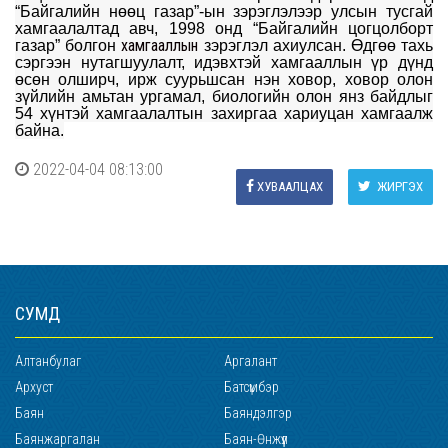
“Байгалийн нөөц газар”-ын зэрэглэлээр улсын тусгай
хамгаалалтад авч, 1998 онд “Байгалийн цогцолборт
хамгааллын
газар” болгон
зэрэглэл ахиулсан. Өдгөө тахь
сэргээн нутагшуулалт, идэвхтэй хамгааллын үр дүнд
өсөн олширч, ирж суурьшсан нэн ховор, ховор олон
зүйлийн амьтан ургамал, биологийн олон янз байдлыг
54 хүнтэй хамгаалалтын захиргаа хариуцан хамгаалж
байна.
2022-04-04 08:13:00
ХУВААЛЦАХ
ЖИРГЭХ
СУМД
Алтанбулаг
Аргалант
Архуст
Батсүмбэр
Баян
Баяндэлгэр
Баянжаргалан
Баян-Өнжүүл