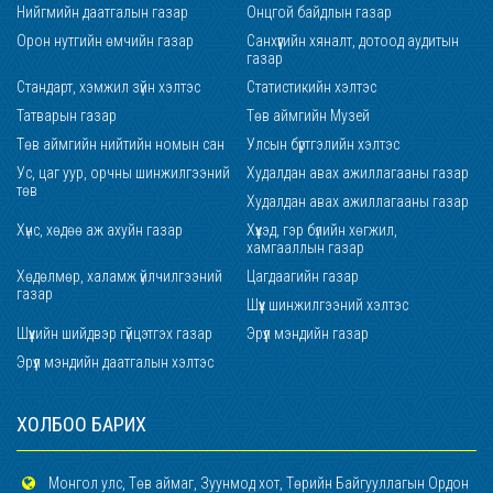
Нийгмийн даатгалын газар
Онцгой байдлын газар
Орон нутгийн өмчийн газар
Санхүүгийн хяналт, дотоод аудитын
газар
Стандарт, хэмжил зүйн хэлтэс
Статистикийн хэлтэс
Татварын газар
Төв аймгийн Музей
Төв аймгийн нийтийн номын сан
Улсын бүртгэлийн хэлтэс
Ус, цаг уур, орчны шинжилгээний
Худалдан авах ажиллагааны газар
төв
Худалдан авах ажиллагааны газар
Хүнс, хөдөө аж ахуйн газар
Хүүхэд, гэр бүлийн хөгжил,
хамгааллын газар
Хөдөлмөр, халамж үйлчилгээний
Цагдаагийн газар
газар
Шүүх шинжилгээний хэлтэс
Шүүхийн шийдвэр гүйцэтгэх газар
Эрүүл мэндийн газар
Эрүүл мэндийн даатгалын хэлтэс
ХОЛБОО БАРИХ
Монгол улс, Төв аймаг, Зуунмод хот, Төрийн Байгууллагын Ордон