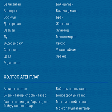
Баянхангай
Баянцагаан
Баянцогт
Баянчандмань
Борнуур
Бүрэн
Дэлгэрхаан
Жаргалант
Заамар
Зуунмод
Лүн
Мөнгөнморьт
Өндөрширээт
Сүмбэр
Сэргэлэн
Угтаалцайдам
Цээл
Эрдэнэ
Эрдэнэсант
ХЭЛТЭС АГЕНТЛАГ
Архивын хэлтэс
Байгаль орчны газар
Биеийн тамир, спортын газар
Боловсролын газар
Газрын харилцаа, барилга, хот
Мал эмнэлгийн газар
байгуулалтын газар
Монгол туургатан театр