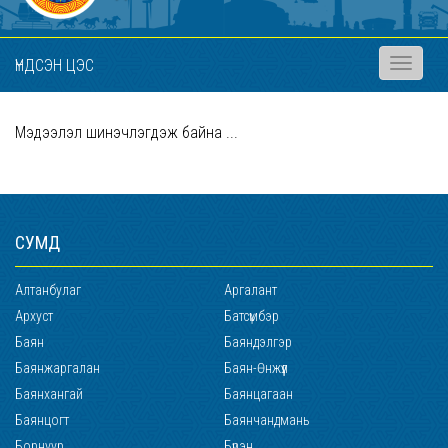
ҮНДСЭН ЦЭС
Toggle
navigati
Мэдээлэл шинэчлэгдэж байна ...
СУМД
Алтанбулаг
Аргалант
Архуст
Батсүмбэр
Баян
Баяндэлгэр
Баянжаргалан
Баян-Өнжүүл
Баянхангай
Баянцагаан
Баянцогт
Баянчандмань
Борнуур
Бүрэн