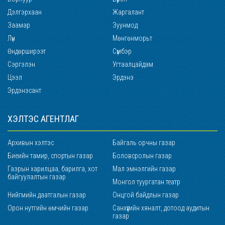
Дэлгэрхаан
Жаргалант
Заамар
Зуунмод
Лүн
Мөнгөнморьт
Өндөрширээт
Сүмбэр
Сэргэлэн
Угтаалцайдам
Цээл
Эрдэнэ
Эрдэнэсант
ХЭЛТЭС АГЕНТЛАГ
Архивын хэлтэс
Байгаль орчны газар
Биеийн тамир, спортын газар
Боловсролын газар
Газрын харилцаа, барилга, хот
Мал эмнэлгийн газар
байгуулалтын газар
Монгол туургатан театр
Нийгмийн даатгалын газар
Онцгой байдлын газар
Орон нутгийн өмчийн газар
Санхүүгийн хяналт, дотоод аудитын
газар