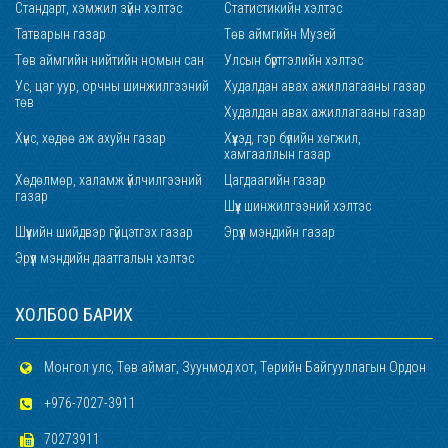
Стандарт, хэмжил зүйн хэлтэс
Статистикийн хэлтэс
Татварын газар
Төв аймгийн Музей
Төв аймгийн нийтийн номын сан
Улсын бүртгэлийн хэлтэс
Ус, цаг уур, орчны шинжилгээний
Худалдан авах ажиллагааны газар
төв
Худалдан авах ажиллагааны газар
Хүнс, хөдөө аж ахуйн газар
Хүүхэд, гэр бүлийн хөгжил,
хамгааллын газар
Хөдөлмөр, халамж үйлчилгээний
Цагдаагийн газар
газар
Шүүх шинжилгээний хэлтэс
Шүүхийн шийдвэр гүйцэтгэх газар
Эрүүл мэндийн газар
Эрүүл мэндийн даатгалын хэлтэс
ХОЛБОО БАРИХ
Монгол улс, Төв аймаг, Зуунмод хот, Төрийн Байгууллагын Ордон
+976-7027-3911
70273911