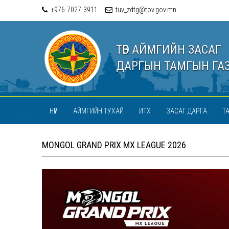
+976-7027-3911
tuv_zdtg@tov.gov.mn
ТӨВ АЙМГИЙН ЗАСАГ
ДАРГЫН ТАМГЫН ГА
НҮҮР
АЙМГИЙН ТУХАЙ
ИТХ
ЗАСАГ ДАРГА
Т
MONGOL GRAND PRIX MX LEAGUE 2026