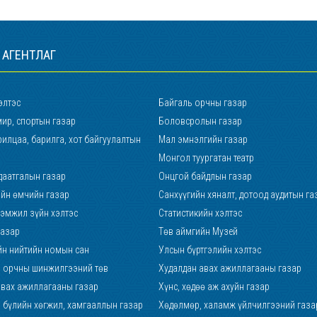
 АГЕНТЛАГ
элтэс
Байгаль орчны газар
ир, спортын газар
Боловсролын газар
илцаа, барилга, хот байгуулалтын
Мал эмнэлгийн газар
Монгол туургатан театр
даатгалын газар
Онцгой байдлын газар
ийн өмчийн газар
Санхүүгийн хяналт, дотоод аудитын га
хэмжил зүйн хэлтэс
Статистикийн хэлтэс
газар
Төв аймгийн Музей
йн нийтийн номын сан
Улсын бүртгэлийн хэлтэс
р, орчны шинжилгээний төв
Худалдан авах ажиллагааны газар
авах ажиллагааны газар
Хүнс, хөдөө аж ахуйн газар
р бүлийн хөгжил, хамгааллын газар
Хөдөлмөр, халамж үйлчилгээний газа