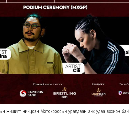
сын жишигт нийцсэн Мотокроссын уралдаан анх удаа зохион бай