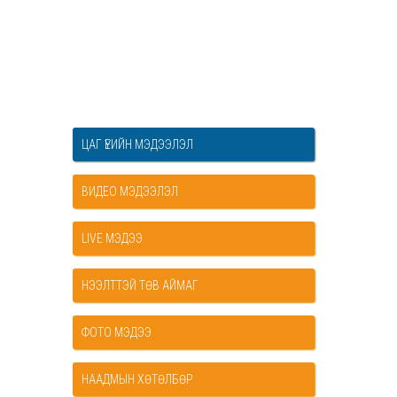
ЦАГ ҮЕИЙН МЭДЭЭЛЭЛ
ВИДЕО МЭДЭЭЛЭЛ
LIVE МЭДЭЭ
НЭЭЛТТЭЙ ТӨВ АЙМАГ
ФОТО МЭДЭЭ
НААДМЫН ХӨТӨЛБӨР