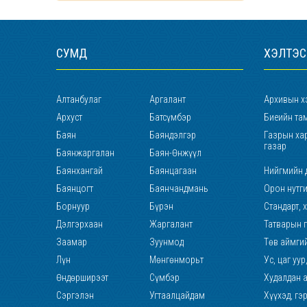
СУМД
ХЭЛТЭС
Алтанбулаг
Аргалант
Архивын х
Архуст
Батсүмбэр
Биеийн там
Баян
Баяндэлгэр
Газрын хар
газар
Баянжаргалан
Баян-Өнжүүл
Баянхангай
Баянцагаан
Нийгмийн 
Баянцогт
Баянчандмань
Орон нутг
Борнуур
Бүрэн
Стандарт, 
Дэлгэрхаан
Жаргалант
Татварын 
Заамар
Зуунмод
Төв аймги
Лүн
Мөнгөнморьт
Ус, цаг уу
Өндөрширээт
Сүмбэр
Худалдан 
Сэргэлэн
Угтаалцайдам
Хүүхэд, гэ