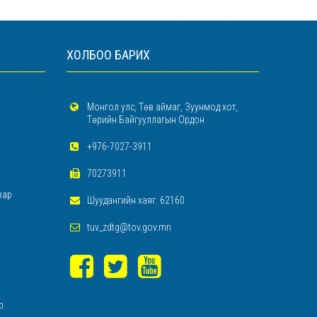
ХОЛБОО БАРИХ
Монгол улс, Төв аймаг, Зуунмод хот,
Төрийн Байгууллагын Ордон
+976-7027-3911
70273911
зар
Шуудангийн хаяг: 62160
tuv_zdtg@tov.gov.mn
р