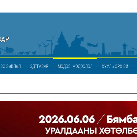
ЗАР
АЗС ЗӨВЛӨЛ
ЗДТГАЗАР
МЭДЭЭ, МЭДЭЭЛЭЛ
ХУУЛЬ ЭРХ ЗҮЙ