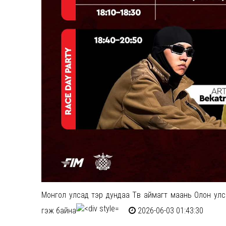
Монгол улсад тэр дундаа Төв аймагт маань Олон ул
гэж байна
2026-06-03 01:43:30