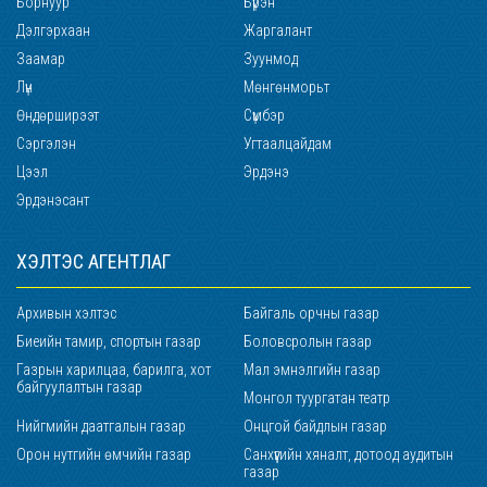
Борнуур
Бүрэн
Дэлгэрхаан
Жаргалант
Заамар
Зуунмод
Лүн
Мөнгөнморьт
Өндөрширээт
Сүмбэр
Сэргэлэн
Угтаалцайдам
Цээл
Эрдэнэ
Эрдэнэсант
ХЭЛТЭС АГЕНТЛАГ
Архивын хэлтэс
Байгаль орчны газар
Биеийн тамир, спортын газар
Боловсролын газар
Газрын харилцаа, барилга, хот
Мал эмнэлгийн газар
байгуулалтын газар
Монгол туургатан театр
Нийгмийн даатгалын газар
Онцгой байдлын газар
Орон нутгийн өмчийн газар
Санхүүгийн хяналт, дотоод аудитын
газар