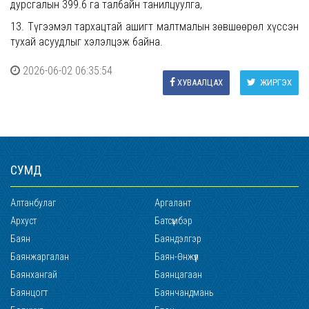
дурсгалын 399.6 га талбайн танилцуулга,
13. Түгээмэл тархацтай ашигт малтмалын зөвшөөрөл хүссэн
тухай асуудлыг хэлэлцэж байна.
2026-06-02 06:35:54
ХУВААЛЦАХ
ЖИРГЭХ
СУМД
Алтанбулаг
Аргалант
Архуст
Батсүмбэр
Баян
Баяндэлгэр
Баянжаргалан
Баян-Өнжүүл
Баянхангай
Баянцагаан
Баянцогт
Баянчандмань