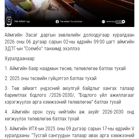
Аймгийн Засаг даргын зөвлөлийн долоодугаар хуралдаан
2026 оны 06 дугаар сарын 02-ны өдрийн 09:00 цагт аймгийн
ЗДТГ-ын “Соёмбо” танхимд эхэллээ.
Хуралдаанаар:
1. Аймгийн баяр наадмын төсөв, төлөвлөгөө батлах тухай
2. 2025 оны төсвийн гүйцэтгэл батлах тухай
3. Төв аймагт үндэсний аюулгүй байдлыг хангах талаар
баримтлах бодлого /2026-2030/, “Бодлого үйл ажиллагааг
хэрэгжүүлэх арга хэмжээний төлөвлөгөө” батлах тухай
4. Аймгийн орон сууц нийтийн аж ахуйг 2026-2030 онд
хөгжүүлэх төлөвлөгөө батлах тухай
5. Аймгийн ИТХ-ын 2025 оны 09 дүгээр сарын 17-ны өдрийн V
хуралдааны “Тусгай сангуудын талаар авах арга хэмжээний