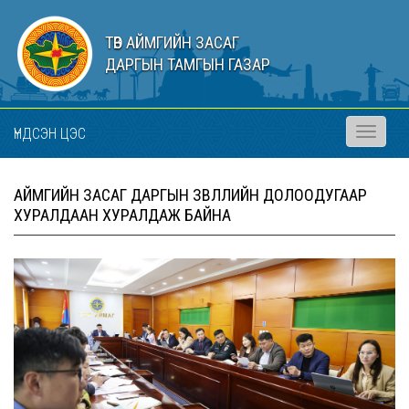
ТӨВ АЙМГИЙН ЗАСАГ
ДАРГЫН ТАМГЫН ГАЗАР
ҮНДСЭН ЦЭС
Toggle
navigati
АЙМГИЙН ЗАСАГ ДАРГЫН ЗӨВЛӨЛИЙН ДОЛООДУГААР
ХУРАЛДААН ХУРАЛДАЖ БАЙНА