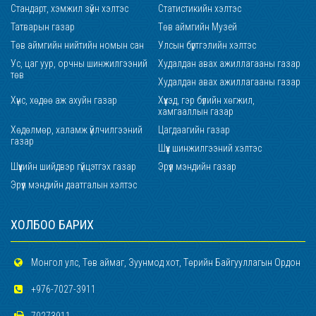
Стандарт, хэмжил зүйн хэлтэс
Статистикийн хэлтэс
Татварын газар
Төв аймгийн Музей
Төв аймгийн нийтийн номын сан
Улсын бүртгэлийн хэлтэс
Ус, цаг уур, орчны шинжилгээний
Худалдан авах ажиллагааны газар
төв
Худалдан авах ажиллагааны газар
Хүнс, хөдөө аж ахуйн газар
Хүүхэд, гэр бүлийн хөгжил,
хамгааллын газар
Хөдөлмөр, халамж үйлчилгээний
Цагдаагийн газар
газар
Шүүх шинжилгээний хэлтэс
Шүүхийн шийдвэр гүйцэтгэх газар
Эрүүл мэндийн газар
Эрүүл мэндийн даатгалын хэлтэс
ХОЛБОО БАРИХ
Монгол улс, Төв аймаг, Зуунмод хот, Төрийн Байгууллагын Ордон
+976-7027-3911