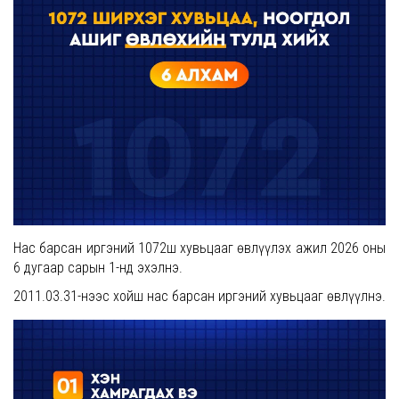
Нас барсан иргэний 1072ш хувьцааг өвлүүлэх ажил 2026 оны
6 дугаар сарын 1-нд эхэлнэ.
2011.03.31-нээс хойш нас барсан иргэний хувьцааг өвлүүлнэ.