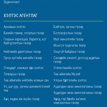
Эрдэнэсант
ХЭЛТЭС АГЕНТЛАГ
Архивын хэлтэс
Байгаль орчны газар
Биеийн тамир, спортын газар
Боловсролын газар
Газрын харилцаа, барилга, хот
Мал эмнэлгийн газар
байгуулалтын газар
Монгол туургатан театр
Нийгмийн даатгалын газар
Онцгой байдлын газар
Орон нутгийн өмчийн газар
Санхүүгийн хяналт, дотоод аудитын
газар
Стандарт, хэмжил зүйн хэлтэс
Статистикийн хэлтэс
Татварын газар
Төв аймгийн Музей
Төв аймгийн нийтийн номын сан
Улсын бүртгэлийн хэлтэс
Ус, цаг уур, орчны шинжилгээний
Худалдан авах ажиллагааны газар
төв
Худалдан авах ажиллагааны газар
Хүнс, хөдөө аж ахуйн газар
Хүүхэд, гэр бүлийн хөгжил,
хамгааллын газар