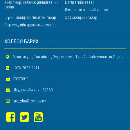
Хөдөлмөр, халамж үйлчилгээний
Цагдаагийн газар
газар
Шүүх шинжилгээний хэлтэс
Шүүхийн шийдвэр гүйцэтгэх газар
Эрүүл мэндийн газар
Эрүүл мэндийн даатгалын хэлтэс
ХОЛБОО БАРИХ
Монгол улс, Төв аймаг, Зуунмод хот, Төрийн Байгууллагын Ордон
+976-7027-3911
70273911
Шуудангийн хаяг: 62160
tuv_zdtg@tov.gov.mn