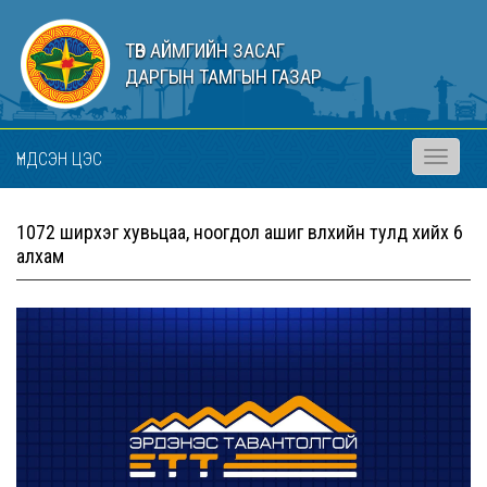
ТӨВ АЙМГИЙН ЗАСАГ
ДАРГЫН ТАМГЫН ГАЗАР
ҮНДСЭН ЦЭС
Toggle
navigati
1072 ширхэг хувьцаа, ноогдол ашиг өвлөхийн тулд хийх 6
алхам