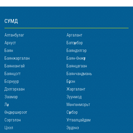
СУМД
Алтанбулаг
Аргалант
Архуст
Батсүмбэр
Баян
Баяндэлгэр
Баянжаргалан
Баян-Өнжүүл
Баянхангай
Баянцагаан
Баянцогт
Баянчандмань
Борнуур
Бүрэн
Дэлгэрхаан
Жаргалант
Заамар
Зуунмод
Лүн
Мөнгөнморьт
Өндөрширээт
Сүмбэр
Сэргэлэн
Угтаалцайдам
Цээл
Эрдэнэ