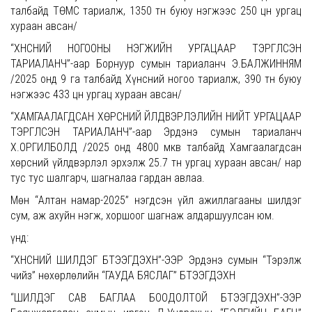
талбайд ТӨМС тариалж, 1350 тн буюу нэгжээс 250 цн ургац
хураан авсан/
“ХҮНСНИЙ НОГООНЫ НЭГЖИЙН УРГАЦААР ТЭРГҮҮЛСЭН
ТАРИАЛАНЧ”-аар Борнуур сумын тариаланч Э.БАЛЖИННЯМ
/2025 онд 9 га талбайд Хүнсний ногоо тариалж, 390 тн буюу
нэгжээс 433 цн ургац хураан авсан/
“ХАМГААЛАГДСАН ХӨРСНИЙ ҮЙЛДВЭРЛЭЛИЙН НИЙТ УРГАЦААР
ТЭРГҮҮЛСЭН ТАРИАЛАНЧ”-аар Эрдэнэ сумын тариаланч
Х.ОРГИЛБОЛД /2025 онд 4800 мкв талбайд Хамгаалагдсан
хөрсний үйлдвэрлэл эрхэлж 25.7 тн ургац хураан авсан/ нар
тус тус шалгарч, шагналаа гардан авлаа.
Мөн “Алтан намар-2025” нэгдсэн үйл ажиллагааны шилдэг
сум, аж ахуйн нэгж, хоршоог шагнаж алдаршуулсан юм.
Үүнд:
“ХҮНСНИЙ ШИЛДЭГ БҮТЭЭГДЭХҮҮН”-ЭЭР Эрдэнэ сумын “Тэрэлж
чийз” нөхөрлөлийн “ГАУДА БЯСЛАГ” БҮТЭЭГДЭХҮҮН
“ШИЛДЭГ САВ БАГЛАА БООДОЛТОЙ БҮТЭЭГДЭХҮҮН”-ЭЭР