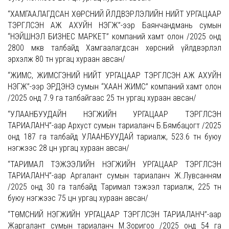
“ХАМГААЛАГДСАН ХӨРСНИЙ ҮЙЛДВЭРЛЭЛИЙН НИЙТ УРГАЦААР
ТЭРГҮҮЛСЭН АЖ АХУЙН НЭГЖ”-ээр Баянчандмань сумын
“НЭЙШНЭЛ БИЗНЕС МАРКЕТ” компаний хамт олон /2025 онд
2800 мкв талбайд Хамгаалагдсан хөрсний үйлдвэрлэл
эрхэлж 80 тн ургац хураан авсан/
“ЖИМС, ЖИМСГЭНИЙ НИЙТ УРГАЦААР ТЭРГҮҮЛСЭН АЖ АХУЙН
НЭГЖ”-ээр ЭРДЭНЭ сумын “ХААН ЖИМС” компаний хамт олон
/2025 онд 7.9 га талбайгаас 25 тн ургац хураан авсан/
“УЛААНБУУДАЙН НЭГЖИЙН УРГАЦААР ТЭРГҮҮЛСЭН
ТАРИАЛАНЧ”-аар Архуст сумын тариаланч Б.Бямбацогт /2025
онд 187 га талбайд УЛААНБУУДАЙ тариалж, 523.6 тн буюу
нэгжээс 28 цн ургац хураан авсан/
“ТАРИМАЛ ТЭЖЭЭЛИЙН НЭГЖИЙН УРГАЦААР ТЭРГҮҮЛСЭН
ТАРИАЛАНЧ”-аар Аргалант сумын тариаланч Ж.Лувсанням
/2025 онд 30 га талбайд Таримал тэжээл тариалж, 225 тн
буюу нэгжээс 75 цн ургац хураан авсан/
“ТӨМСНИЙ НЭГЖИЙН УРГАЦААР ТЭРГҮҮЛСЭН ТАРИАЛАНЧ”-аар
Жаргалант сумын тариаланч М.Зоригоо /2025 онд 54 га