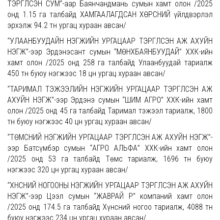
ТЭРГҮҮЛСЭН СУМ”-аар Баянчандмань сумын хамт олон /2025
онд 1.15 га талбайд ХАМГААЛАГДСАН ХӨРСНИЙ үйлдвэрлэл
эрхэлж 94.2 тн ургац хураан авсан/
“УЛААНБУУДАЙН НЭГЖИЙН УРГАЦААР ТЭРГҮҮЛСЭН АЖ АХУЙН
НЭГЖ”-ээр Эрдэнэсант сумын “МӨНХБАЯНБУУДАЙ” ХХК-ийн
хамт олон /2025 онд 258 га талбайд Улаанбуудай тариалж
450 тн буюу нэгжээс 18 цн ургац хураан авсан/
“ТАРИМАЛ ТЭЖЭЭЛИЙН НЭГЖИЙН УРГАЦААР ТЭРГҮҮЛСЭН АЖ
АХУЙН НЭГЖ”-ээр Эрдэнэ сумын “ШИМ АГРО” ХХК-ийн хамт
олон /2025 онд 45 га талбайд Таримал тэжээл тариалж, 1800
тн буюу нэгжээс 40 цн ургац хураан авсан/
“ТӨМСНИЙ НЭГЖИЙН УРГАЦААР ТЭРГҮҮЛСЭН АЖ АХУЙН НЭГЖ”-
ээр Батсүмбэр сумын “АГРО АЛЬФА” ХХК-ийн хамт олон
/2025 онд 53 га талбайд Төмс тариалж, 1696 тн буюу
нэгжээс 320 цн ургац хураан авсан/
“ХҮНСНИЙ НОГООНЫ НЭГЖИЙН УРГАЦААР ТЭРГҮҮЛСЭН АЖ АХУЙН
НЭГЖ”-ээр Цээл сумын “ЖАВРАЙ ҮР” компаний хамт олон
/2025 онд 174.5 га талбайд Хүнсний ногоо тариалж, 4088 тн
буюу нэгжээс 234 цн ургац хураан авсан/