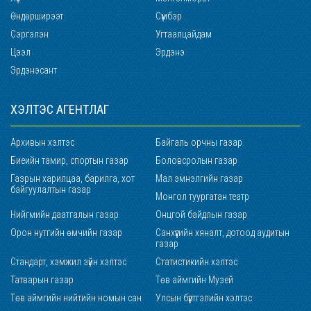
Өндөрширээт
Сүмбэр
Сэргэлэн
Угтаалцайдам
Цээл
Эрдэнэ
Эрдэнэсант
ХЭЛТЭС АГЕНТЛАГ
Архивын хэлтэс
Байгаль орчны газар
Биеийн тамир, спортын газар
Боловсролын газар
Газрын харилцаа, барилга, хот
Мал эмнэлгийн газар
байгуулалтын газар
Монгол туургатан театр
Нийгмийн даатгалын газар
Онцгой байдлын газар
Орон нутгийн өмчийн газар
Санхүүгийн хяналт, дотоод аудитын
газар
Стандарт, хэмжил зүйн хэлтэс
Статистикийн хэлтэс
Татварын газар
Төв аймгийн Музей
Төв аймгийн нийтийн номын сан
Улсын бүртгэлийн хэлтэс