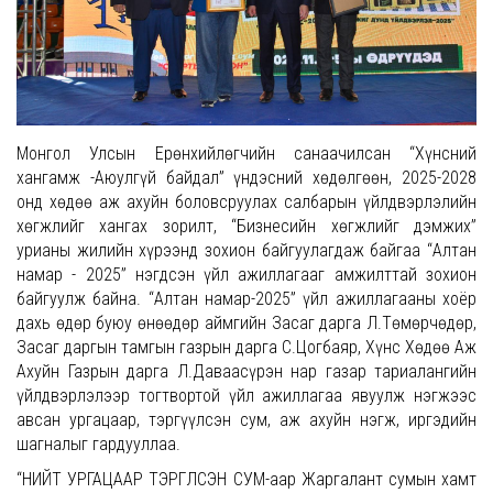
Монгол Улсын Ерөнхийлөгчийн санаачилсан “Хүнсний
хангамж -Аюулгүй байдал” үндэсний хөдөлгөөн, 2025-2028
онд хөдөө аж ахуйн боловсруулах салбарын үйлдвэрлэлийн
хөгжлийг хангах зорилт, “Бизнесийн хөгжлийг дэмжих”
урианы жилийн хүрээнд зохион байгуулагдаж байгаа “Алтан
намар - 2025” нэгдсэн үйл ажиллагааг амжилттай зохион
байгуулж байна. “Алтан намар-2025” үйл ажиллагааны хоёр
дахь өдөр буюу өнөөдөр аймгийн Засаг дарга Л.Төмөрчөдөр,
Засаг даргын тамгын газрын дарга С.Цогбаяр, Хүнс Хөдөө Аж
Ахуйн Газрын дарга Л.Даваасүрэн нар газар тариалангийн
үйлдвэрлэлээр тогтвортой үйл ажиллагаа явуулж нэгжээс
авсан ургацаар, тэргүүлсэн сум, аж ахуйн нэгж, иргэдийн
шагналыг гардууллаа.
“НИЙТ УРГАЦААР ТЭРГҮҮЛСЭН СУМ-аар Жаргалант сумын хамт