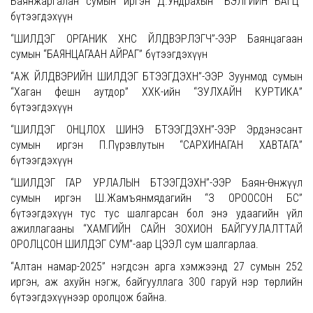
Баянжаргалан сумын иргэн Д.Ундрахын “БЭЛГИЙН БАГЦ”
бүтээгдэхүүн
“ШИЛДЭГ ОРГАНИК ХҮНС ҮЙЛДВЭРЛЭГЧ”-ЭЭР Баянцагаан
сумын “БАЯНЦАГААН АЙРАГ” бүтээгдэхүүн
“АЖ ҮЙЛДВЭРИЙН ШИЛДЭГ БҮТЭЭГДЭХҮҮН”-ЭЭР Зуунмод сумын
“Хаган фешн аутдор” ХХК-ийн “ЗУЛХАЙН КУРТИКА”
бүтээгдэхүүн
“ШИЛДЭГ ОНЦЛОХ ШИНЭ БҮТЭЭГДЭХҮҮН”-ЭЭР Эрдэнэсант
сумын иргэн П.Пүрэвлутын “САРХИНАГАН ХАВТАГА”
бүтээгдэхүүн
“ШИЛДЭГ ГАР УРЛАЛЫН БҮТЭЭГДЭХҮҮН”-ЭЭР Баян-Өнжүүл
сумын иргэн Ш.Жамъянмядагийн “ЗҮҮ ОРООСОН БҮС”
бүтээгдэхүүн тус тус шалгарсан бол энэ удаагийн үйл
ажиллагааны “ХАМГИЙН САЙН ЗОХИОН БАЙГУУЛАЛТТАЙ
ОРОЛЦСОН ШИЛДЭГ СУМ”-аар ЦЭЭЛ сум шалгарлаа.
“Алтан намар-2025” нэгдсэн арга хэмжээнд 27 сумын 252
иргэн, аж ахуйн нэгж, байгууллага 300 гаруй нэр төрлийн
бүтээгдэхүүнээр оролцож байна.