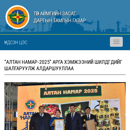
ТӨВ АЙМГИЙН ЗАСАГ
ДАРГЫН ТАМГЫН ГАЗАР
ҮНДСЭН ЦЭС
Toggle
navigati
“АЛТАН НАМАР-2025” АРГА ХЭМЖЭЭНИЙ ШИЛДГҮҮДИЙГ
ШАЛГАРУУЛЖ АЛДАРШУУЛЛАА