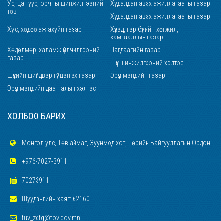
Ус, цаг уур, орчны шинжилгээний
Худалдан авах ажиллагааны газар
төв
Худалдан авах ажиллагааны газар
Хүнс, хөдөө аж ахуйн газар
Хүүхэд, гэр бүлийн хөгжил,
хамгааллын газар
Хөдөлмөр, халамж үйлчилгээний
Цагдаагийн газар
газар
Шүүх шинжилгээний хэлтэс
Шүүхийн шийдвэр гүйцэтгэх газар
Эрүүл мэндийн газар
Эрүүл мэндийн даатгалын хэлтэс
ХОЛБОО БАРИХ
Монгол улс, Төв аймаг, Зуунмод хот, Төрийн Байгууллагын Ордон
+976-7027-3911
70273911
Шуудангийн хаяг: 62160
tuv_zdtg@tov.gov.mn