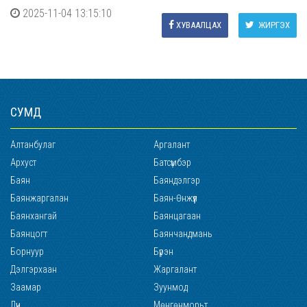
2025-11-04 13:15:10
ХУВААЛЦАХ
ЖИРГЭХ
СУМД
Алтанбулаг
Аргалант
Архуст
Батсүмбэр
Баян
Баяндэлгэр
Баянжаргалан
Баян-Өнжүүл
Баянхангай
Баянцагаан
Баянцогт
Баянчандмань
Борнуур
Бүрэн
Дэлгэрхаан
Жаргалант
Заамар
Зуунмод
Лүн
Мөнгөнморьт