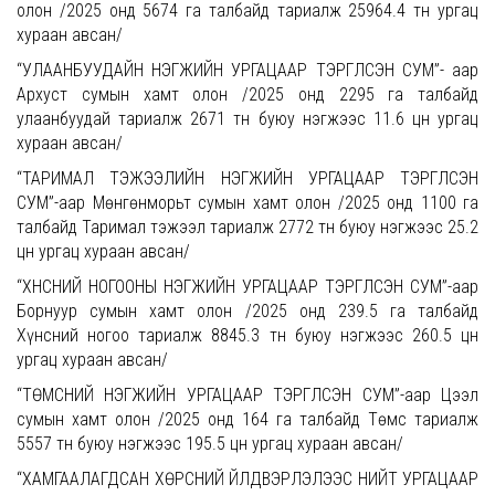
олон /2025 онд 5674 га талбайд тариалж 25964.4 тн ургац
хураан авсан/
“УЛААНБУУДАЙН НЭГЖИЙН УРГАЦААР ТЭРГҮҮЛСЭН СУМ”- аар
Архуст сумын хамт олон /2025 онд 2295 га талбайд
улаанбуудай тариалж 2671 тн буюу нэгжээс 11.6 цн ургац
хураан авсан/
“ТАРИМАЛ ТЭЖЭЭЛИЙН НЭГЖИЙН УРГАЦААР ТЭРГҮҮЛСЭН
СУМ”-аар Мөнгөнморьт сумын хамт олон /2025 онд 1100 га
талбайд Таримал тэжээл тариалж 2772 тн буюу нэгжээс 25.2
цн ургац хураан авсан/
“ХҮНСНИЙ НОГООНЫ НЭГЖИЙН УРГАЦААР ТЭРГҮҮЛСЭН СУМ”-аар
Борнуур сумын хамт олон /2025 онд 239.5 га талбайд
Хүнсний ногоо тариалж 8845.3 тн буюу нэгжээс 260.5 цн
ургац хураан авсан/
“ТӨМСНИЙ НЭГЖИЙН УРГАЦААР ТЭРГҮҮЛСЭН СУМ”-аар Цээл
сумын хамт олон /2025 онд 164 га талбайд Төмс тариалж
5557 тн буюу нэгжээс 195.5 цн ургац хураан авсан/
“ХАМГААЛАГДСАН ХӨРСНИЙ ҮЙЛДВЭРЛЭЛЭЭС НИЙТ УРГАЦААР