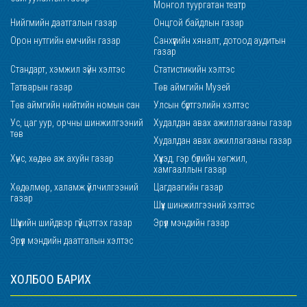
Монгол туургатан театр
Нийгмийн даатгалын газар
Онцгой байдлын газар
Орон нутгийн өмчийн газар
Санхүүгийн хяналт, дотоод аудитын
газар
Стандарт, хэмжил зүйн хэлтэс
Статистикийн хэлтэс
Татварын газар
Төв аймгийн Музей
Төв аймгийн нийтийн номын сан
Улсын бүртгэлийн хэлтэс
Ус, цаг уур, орчны шинжилгээний
Худалдан авах ажиллагааны газар
төв
Худалдан авах ажиллагааны газар
Хүнс, хөдөө аж ахуйн газар
Хүүхэд, гэр бүлийн хөгжил,
хамгааллын газар
Хөдөлмөр, халамж үйлчилгээний
Цагдаагийн газар
газар
Шүүх шинжилгээний хэлтэс
Шүүхийн шийдвэр гүйцэтгэх газар
Эрүүл мэндийн газар
Эрүүл мэндийн даатгалын хэлтэс
ХОЛБОО БАРИХ