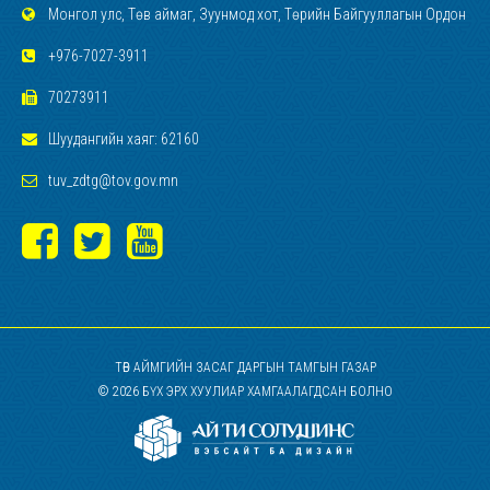
Монгол улс, Төв аймаг, Зуунмод хот, Төрийн Байгууллагын Ордон
+976-7027-3911
70273911
Шуудангийн хаяг: 62160
tuv_zdtg@tov.gov.mn
ТӨВ АЙМГИЙН ЗАСАГ ДАРГЫН ТАМГЫН ГАЗАР
© 2026 БҮХ ЭРХ ХУУЛИАР ХАМГААЛАГДСАН БОЛНО