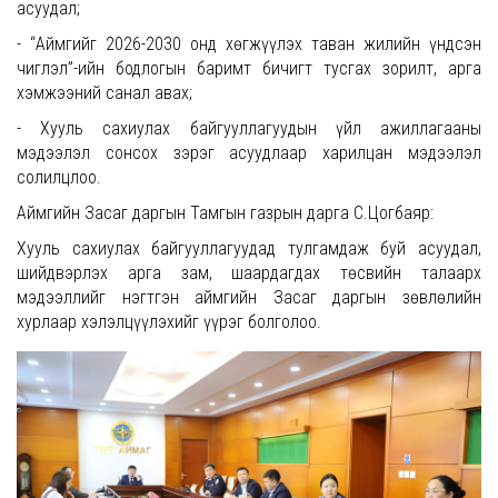
асуудал;
- “Аймгийг 2026-2030 онд хөгжүүлэх таван жилийн үндсэн
чиглэл”-ийн бодлогын баримт бичигт тусгах зорилт, арга
хэмжээний санал авах;
- Хууль сахиулах байгууллагуудын үйл ажиллагааны
мэдээлэл сонсох зэрэг асуудлаар харилцан мэдээлэл
солилцлоо.
Аймгийн Засаг даргын Тамгын газрын дарга С.Цогбаяр:
Хууль сахиулах байгууллагуудад тулгамдаж буй асуудал,
шийдвэрлэх арга зам, шаардагдах төсвийн талаарх
мэдээллийг нэгтгэн аймгийн Засаг даргын зөвлөлийн
хурлаар хэлэлцүүлэхийг үүрэг болголоо.