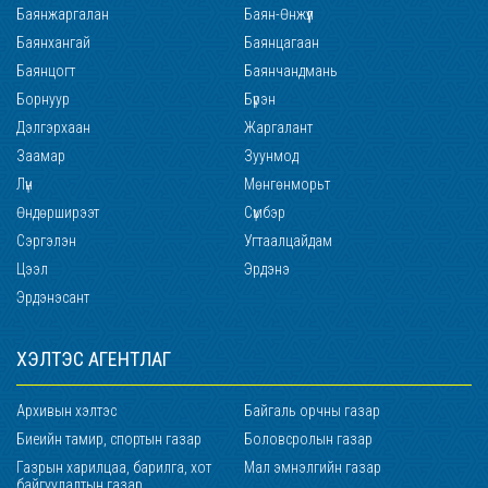
Баянжаргалан
Баян-Өнжүүл
Баянхангай
Баянцагаан
Баянцогт
Баянчандмань
Борнуур
Бүрэн
Дэлгэрхаан
Жаргалант
Заамар
Зуунмод
Лүн
Мөнгөнморьт
Өндөрширээт
Сүмбэр
Сэргэлэн
Угтаалцайдам
Цээл
Эрдэнэ
Эрдэнэсант
ХЭЛТЭС АГЕНТЛАГ
Архивын хэлтэс
Байгаль орчны газар
Биеийн тамир, спортын газар
Боловсролын газар
Газрын харилцаа, барилга, хот
Мал эмнэлгийн газар
байгуулалтын газар