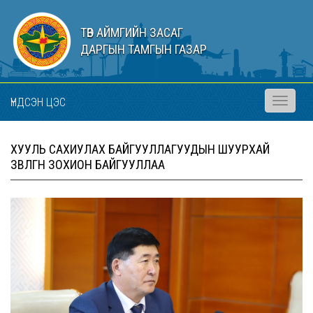
ТӨВ АЙМГИЙН ЗАСАГ
ДАРГЫН ТАМГЫН ГАЗАР
ҮНДСЭН ЦЭС
Toggle
navigati
ХУУЛЬ САХИУЛАХ БАЙГУУЛЛАГУУДЫН ШУУРХАЙ
ЗӨВЛӨГӨӨН ЗОХИОН БАЙГУУЛЛАА