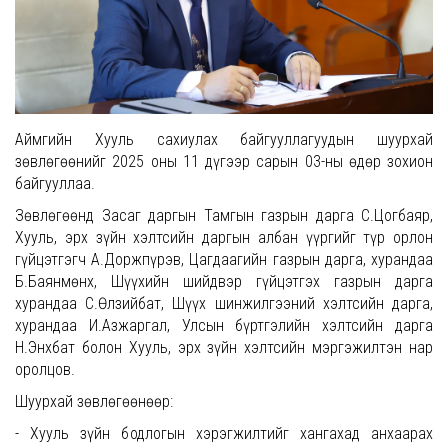
Аймгийн Хууль сахиулах байгууллагуудын шуурхай
зөвлөгөөнийг 2025 оны 11 дүгээр сарын 03-ны өдөр зохион
байгууллаа.
Зөвлөгөөнд Засаг даргын Тамгын газрын дарга С.Цогбаяр,
Хууль, эрх зүйн хэлтсийн даргын албан үүргийг түр орлон
гүйцэтгэгч А.Доржпүрэв, Цагдаагийн газрын дарга, хурандаа
Б.Баянмөнх, Шүүхийн шийдвэр гүйцэтгэх газрын дарга
хурандаа С.Өлзийбат, Шүүх шинжилгээний хэлтсийн дарга,
хурандаа И.Азжаргал, Улсын бүртгэлийн хэлтсийн дарга
Н.Энхбат болон Хууль, эрх зүйн хэлтсийн мэргэжилтэн нар
оролцов.
Шуурхай зөвлөгөөнөөр:
- Хууль зүйн бодлогын хэрэгжилтийг хангахад анхаарах