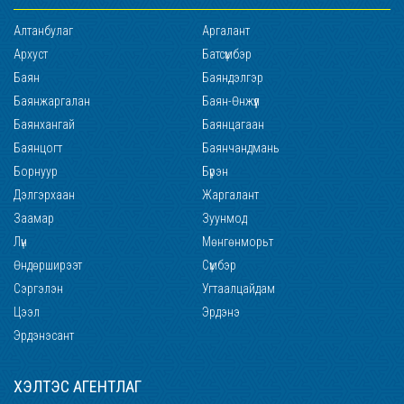
Алтанбулаг
Аргалант
Архуст
Батсүмбэр
Баян
Баяндэлгэр
Баянжаргалан
Баян-Өнжүүл
Баянхангай
Баянцагаан
Баянцогт
Баянчандмань
Борнуур
Бүрэн
Дэлгэрхаан
Жаргалант
Заамар
Зуунмод
Лүн
Мөнгөнморьт
Өндөрширээт
Сүмбэр
Сэргэлэн
Угтаалцайдам
Цээл
Эрдэнэ
Эрдэнэсант
ХЭЛТЭС АГЕНТЛАГ