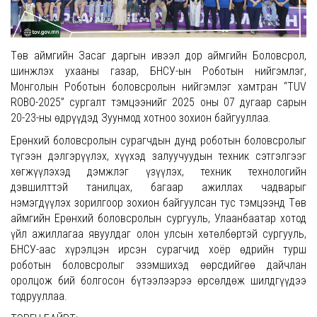
Төв аймгийн Засаг даргын ивээл дор аймгийн Боловсрол,
шинжлэх ухааны газар, БНСУ-ын Роботын нийгэмлэг,
Монголын Роботын боловсролын нийгэмлэг хамтран “TUV
ROBO-2025” сургалт тэмцээнийг 2025 оны 07 дугаар сарын
20-23-ны өдрүүдэд Зуунмод хотноо зохион байгууллаа.
Ерөнхий боловсролын сурагчдын дунд роботын боловсролыг
түгээн дэлгэрүүлэх, хүүхэд залуучуудын техник сэтгэлгээг
хөгжүүлэхэд дэмжлэг үзүүлэх, техник технологийн
дэвшилттэй танилцах, багаар ажиллах чадварыг
нэмэгдүүлэх зорилгоор зохион байгуулсан тус тэмцээнд Төв
аймгийн Ерөнхий боловсролын сургууль, Улаанбаатар хотод
үйл ажиллагаа явуулдаг олон улсын хөтөлбөртэй сургууль,
БНСУ-аас хүрэлцэн ирсэн сурагчид хоёр өдрийн турш
роботын боловсролыг эзэмшихэд өөрсдийгөө дайчлан
оролцож бий болгосон бүтээлээрээ өрсөлдөж шилдгүүдээ
тодрууллаа.