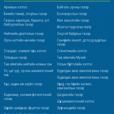
Архивын хэлтэс
Байгаль орчны газар
Биеийн тамир, спортын газар
Боловсролын газар
Газрын харилцаа, барилга, хот
Мал эмнэлгийн газар
байгуулалтын газар
Монгол туургатан театр
Нийгмийн даатгалын газар
Онцгой байдлын газар
Орон нутгийн өмчийн газар
Санхүүгийн хяналт, дотоод аудитын
газар
Стандарт, хэмжил зүйн хэлтэс
Статистикийн хэлтэс
Татварын газар
Төв аймгийн Музей
Төв аймгийн нийтийн номын сан
Улсын бүртгэлийн хэлтэс
Ус, цаг уур, орчны шинжилгээний
Худалдан авах ажиллагааны газар
төв
Худалдан авах ажиллагааны газар
Хүнс, хөдөө аж ахуйн газар
Хүүхэд, гэр бүлийн хөгжил,
хамгааллын газар
Хөдөлмөр, халамж үйлчилгээний
Цагдаагийн газар
газар
Шүүх шинжилгээний хэлтэс
Шүүхийн шийдвэр гүйцэтгэх газар
Эрүүл мэндийн газар