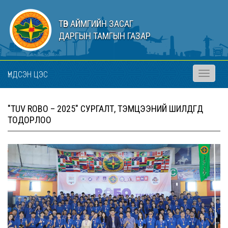
ТӨВ АЙМГИЙН ЗАСАГ
ДАРГЫН ТАМГЫН ГАЗАР
ҮНДСЭН ЦЭС
Toggle
navigati
"TUV ROBO – 2025" СУРГАЛТ, ТЭМЦЭЭНИЙ ШИЛДГҮҮД
ТОДОРЛОО