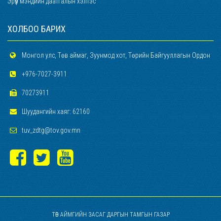
Эрүүл мэндийн даатгалын хэлтэс
ХОЛБОО БАРИХ
Монгол улс, Төв аймаг, Зуунмод хот, Төрийн Байгууллагын Ордон
+976-7027-3911
70273911
Шуудангийн хаяг: 62160
tuv_zdtg@tov.gov.mn
ТӨВ АЙМГИЙН ЗАСАГ ДАРГЫН ТАМГЫН ГАЗАР