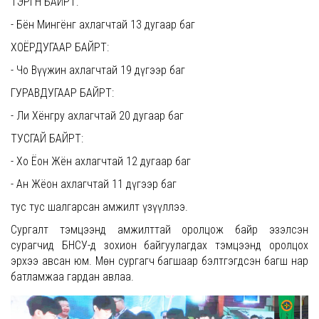
ТЭРГҮҮН БАЙРТ:
- Бён Мингёнг ахлагчтай 13 дугаар баг
ХОЁРДУГААР БАЙРТ:
- Чо Вүүжин ахлагчтай 19 дүгээр баг
ГУРАВДУГААР БАЙРТ:
- Ли Хёнгру ахлагчтай 20 дугаар баг
ТУСГАЙ БАЙРТ:
- Хо Ёон Жён ахлагчтай 12 дугаар баг
- Ан Жёон ахлагчтай 11 дүгээр баг
тус тус шалгарсан амжилт үзүүллээ.
Сургалт тэмцээнд амжилттай оролцож байр эзэлсэн
сурагчид БНСУ-д зохион байгуулагдах тэмцээнд оролцох
эрхээ авсан юм. Мөн сургагч багшаар бэлтгэгдсэн багш нар
батламжаа гардан авлаа.